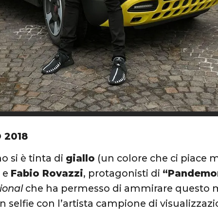
 2018
 si è tinta di
giallo
(un colore che ci piace m
s
e
Fabio Rovazzi
, protagonisti di
“Pandemo
ional
che ha permesso di ammirare questo mo
un selfie con l’artista campione di visualizzaz