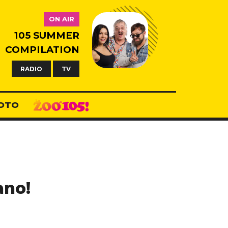
ON AIR
105 SUMMER
COMPILATION
RADIO
TV
OTO
ano!