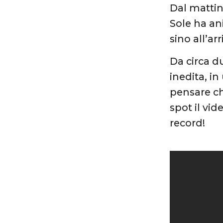
Dal mattin
Sole ha an
sino all’ar
Da circa d
inedita, i
pensare ch
spot il vid
record!