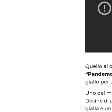
Quello al 
“Pandemo
giallo per 
Uno dei mo
Decine di 
gialla e u