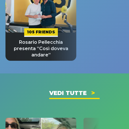
105 FRIENDS
Rosario Pellecchia
presenta “Così doveva
andare”
VEDI TUTTE