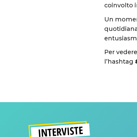
coinvolto i
Un momento
quotidiana
entusiasma
Per vedere
l’hashtag
INTERVISTE