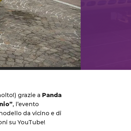
olto!) grazie a
Panda
nio”
, l’evento
dello da vicino e di
ioni su YouTube!