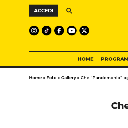
Vai al contenuto
ACCEDI
HOME
PROGRAM
Home
»
Foto
»
Gallery
»
Che “Pandemonio” ogg
Che