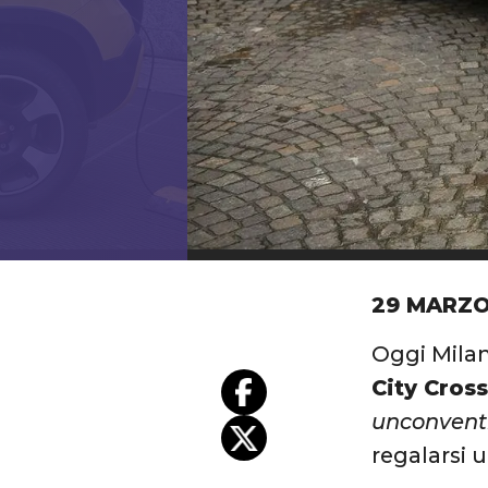
29 MARZO
Oggi Milano
City Cros
unconvent
regalarsi 