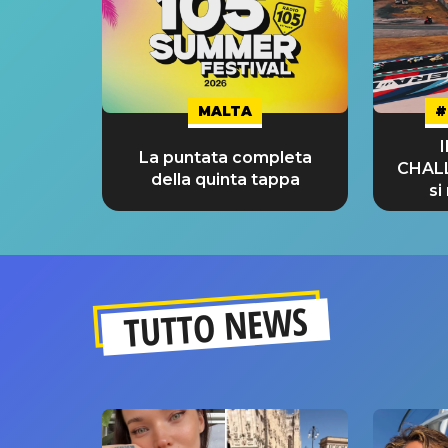
MALTA
#
La puntata completa
CHAL
della quinta tappa
si
GRA
TUTTO NEWS