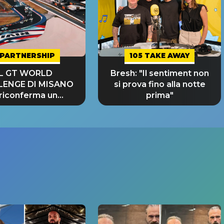
PARTNERSHIP
105 TAKE AWAY
IL GT WORLD
Bresh: "Il sentiment non
LENGE DI MISANO
si prova fino alla notte
 riconferma un
prima"
NDE SUCCESSO!