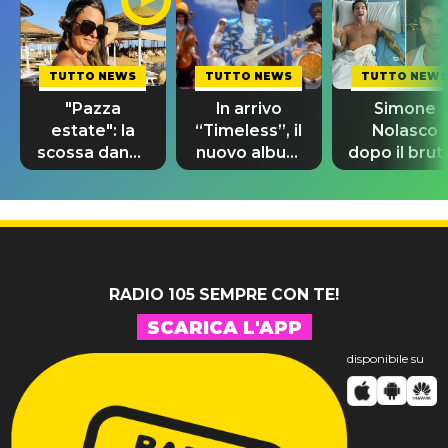
TUTTO NEWS
TUTTO NEWS
TUTTO NEWS
"Pazza
In arrivo
Simone
estate": la
“Timeless”, il
Nolasco
scossa dance
nuovo album
dopo il brut
di Sara
di Prince con
incidente:
Tommasi
10 brani
"Sono così
inediti
grato alla
vita"
RADIO 105 SEMPRE CON TE!
SCARICA L'APP
disponibile su