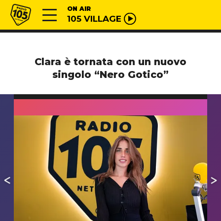
Vai al contenuto
Radio 105
ON AIR
105 VILLAGE
Clara è tornata con un nuovo
singolo “Nero Gotico”