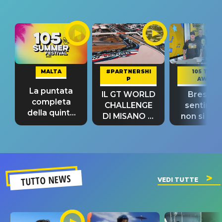
MALTA
#PARTNERSHI
105 TAKE
P
AWAY
La puntata
IL GT WORLD
Bresh: "I
completa
CHALLENGE
sentime
della quinta
DI MISANO si
non si pr
tappa
riconferma
fino alla n
un GRANDE
prima"
SUCCESSO!
TUTTO NEWS
VEDI TUTTE