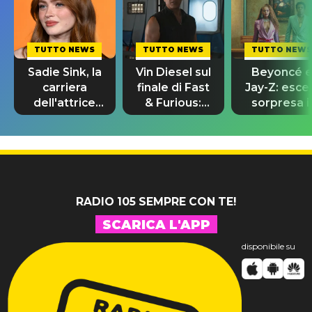
TUTTO NEWS
TUTTO NEWS
TUTTO NEWS
Sadie Sink, la
Vin Diesel sul
Beyoncé 
carriera
finale di Fast
Jay-Z: esce
dell'attrice
& Furious:
sorpresa il
da Stranger
“Sto ancora
remix di
Things a
piangendo”
“Morning
Spider-Man
Dew (Donk)
RADIO 105 SEMPRE CON TE!
SCARICA L'APP
disponibile su