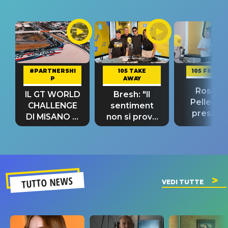
#PARTNERSHI
105 TAKE
105 FRIEND
P
AWAY
Rosario
IL GT WORLD
Bresh: "Il
Pellecch
CHALLENGE
sentiment
present
DI MISANO si
non si prova
“Così dov
riconferma
fino alla notte
andare
un GRANDE
prima"
SUCCESSO!
TUTTO NEWS
VEDI TUTTE