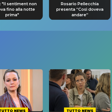
 "Il sentiment non
Rosario Pellecchia
ova fino alla notte
presenta “Così doveva
prima"
andare”
TUTTO NEWS
TUTTO NEWS