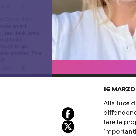
16 MARZO
Alla luce d
diffondend
fare la pro
important