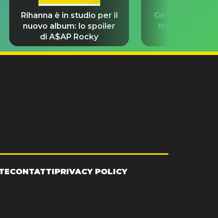
Rihanna è in studio per il
Gelato all you ca
nuovo album: lo spoiler
trend social s
di A$AP Rocky
per ben
TE
CONTATTI
PRIVACY POLICY