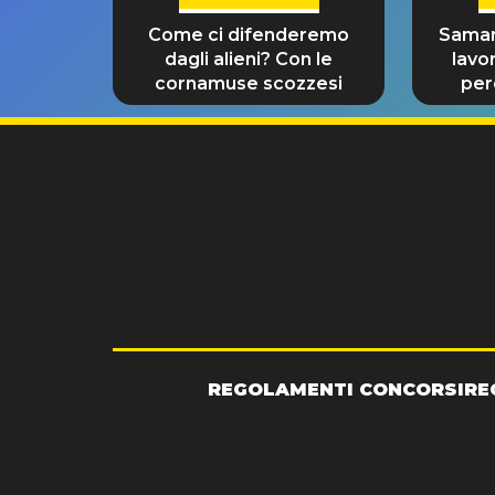
Come ci difenderemo
Saman
dagli alieni? Con le
lavo
cornamuse scozzesi
per
REGOLAMENTI CONCORSI
RE