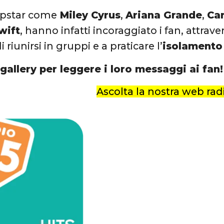
opstar come
Miley Cyrus
,
Ariana Grande
,
Ca
wift
, hanno infatti incoraggiato i fan, attrave
 riunirsi in gruppi e a praticare l’
isolamento
 gallery per leggere i loro messaggi ai fan!
Ascolta la nostra web radi