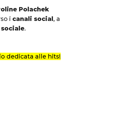
roline Polachek
rso i
canali social
, a
 sociale
.
o dedicata alle hits!