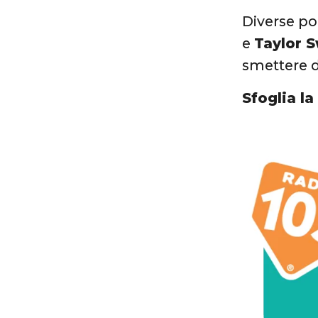
Diverse p
e
Taylor S
smettere di
Sfoglia la