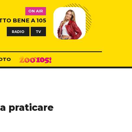
ON AIR
TTO BENE A 105
RADIO
TV
OTO
 a praticare