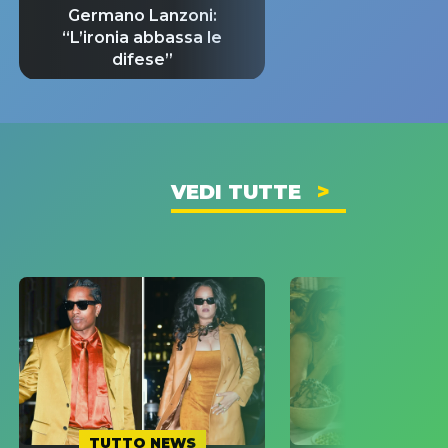
Germano Lanzoni:
“L’ironia abbassa le
difese”
VEDI TUTTE
TUTTO NEWS
TUTTO NE