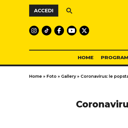
Vai al contenuto
ACCEDI
HOME
PROGRAM
Home
»
Foto
»
Gallery
»
Coronavirus: le popstar
Coronavirus