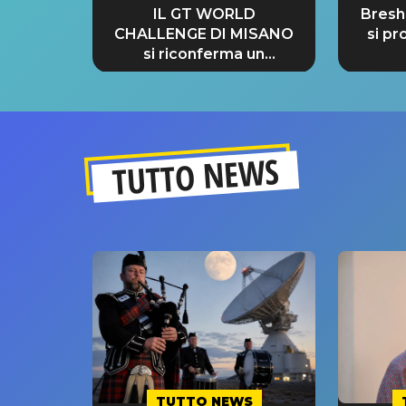
IL GT WORLD
Bresh:
CHALLENGE DI MISANO
si pr
si riconferma un
GRANDE SUCCESSO!
TUTTO NEWS
TUTTO NEWS