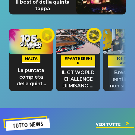
Il best of della quinta
tappa
MALTA
#PARTNERSHI
105 TAKE
P
AWAY
La puntata
IL GT WORLD
Bresh: "I
completa
CHALLENGE
sentime
della quinta
DI MISANO si
non si pr
tappa
riconferma
fino alla n
un GRANDE
prima"
SUCCESSO!
TUTTO NEWS
VEDI TUTTE