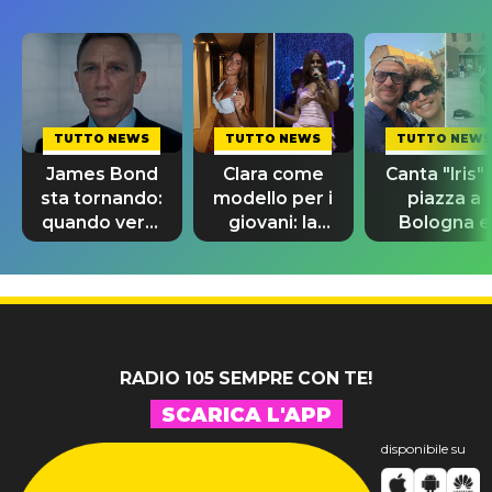
TUTTO NEWS
TUTTO NEWS
TUTTO NEWS
James Bond
Clara come
Canta "Iris" 
sta tornando:
modello per i
piazza a
quando verrà
giovani: la
Bologna e
svelato il
dedica
spunta Biag
nuovo 007
dell'ex
Antonacci
professore
RADIO 105 SEMPRE CON TE!
SCARICA L'APP
disponibile su