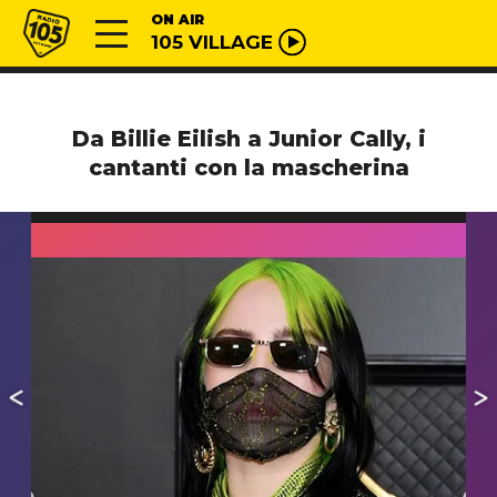
Vai al contenuto
Radio 105
ON AIR
105 VILLAGE
Da Billie Eilish a Junior Cally, i
cantanti con la mascherina