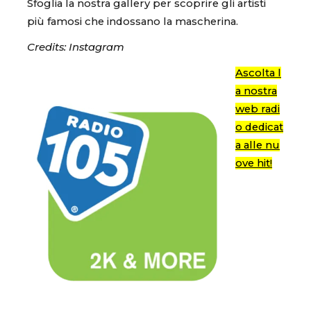
Sfoglia la nostra gallery per scoprire gli artisti
più famosi che indossano la mascherina.
Credits: Instagram
Ascolta l
a nostra
web radi
o dedicat
a alle nu
ove hit!