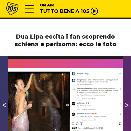
Vai al contenuto
Radio 105
ON AIR
TUTTO BENE A 105
Dua Lipa eccita i fan scoprendo
schiena e perizoma: ecco le foto