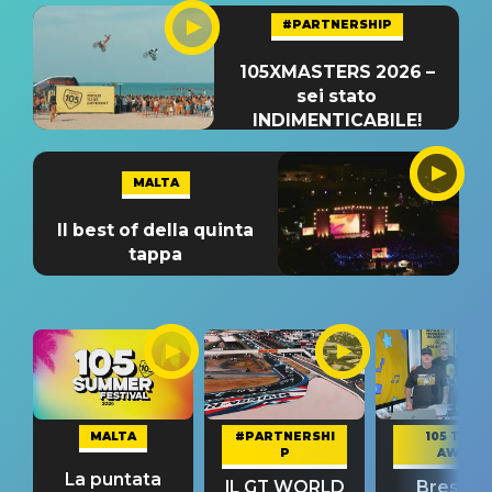
#PARTNERSHIP
105XMASTERS 2026 –
sei stato
INDIMENTICABILE!
MALTA
Il best of della quinta
tappa
MALTA
#PARTNERSHI
105 TAKE
P
AWAY
La puntata
IL GT WORLD
Bresh: "I