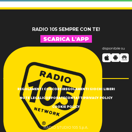
c'è Giovanni
confonde
ancora
tutti
RADIO 105 SEMPRE CON TE!
SCARICA L'APP
disponibile su
REGOLAMENTI CONCORSI
REGOLAMENTI GIOCHI LIBERI
NOTE LEGALI
CORPORATE
CONTATTI
PRIVACY POLICY
COOKIE POLICY
RADIO STUDIO 105 S.p.A.