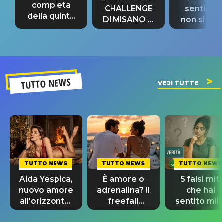
completa
CHALLENGE
sentime
della quinta
DI MISANO si
non si pr
tappa
riconferma
fino alla n
un GRANDE
prima"
SUCCESSO!
TUTTO NEWS
VEDI TUTTE
TUTTO NEWS
TUTTO NEWS
TUTTO NEWS
Aida Yespica,
È amore o
5 falsi miti
nuovo amore
adrenalina? Il
che hai
all'orizzonte:
freefall
sentito mill
al suo fianco
dating
volte e cre