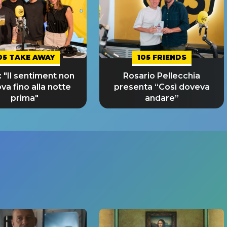
05 TAKE AWAY
105 FRIENDS
 "Il sentiment non
Rosario Pellecchia
ova fino alla notte
presenta “Così doveva
prima"
andare”