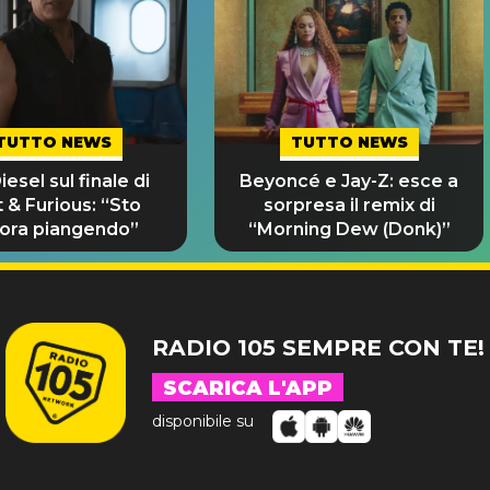
TUTTO NEWS
TUTTO NEWS
iesel sul finale di
Beyoncé e Jay-Z: esce a
 & Furious: “Sto
sorpresa il remix di
ora piangendo”
“Morning Dew (Donk)”
RADIO 105 SEMPRE CON TE!
SCARICA L'APP
disponibile su