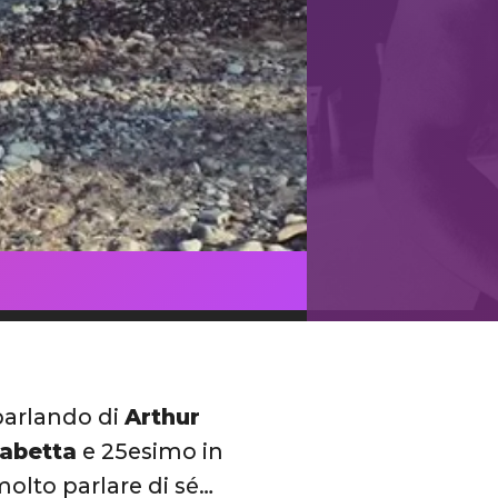
parlando di
Arthur
sabetta
e 25esimo in
 molto parlare di sé…