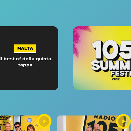
MALTA
Il best of della quinta
tappa