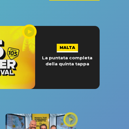
MALTA
La puntata completa
della quinta tappa