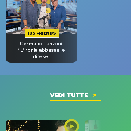
105 FRIENDS
Germano Lanzoni:
“L’ironia abbassa le
difese”
VEDI TUTTE