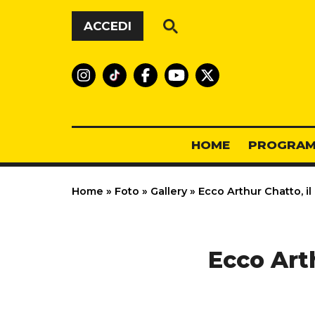
Vai al contenuto
ACCEDI
HOME
PROGRAM
Home
»
Foto
»
Gallery
»
Ecco Arthur Chatto, il
Ecco Arth