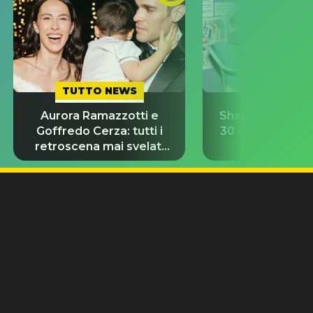
TUTTO NEWS
TUTTO NE
Aurora Ramazzotti e
Shakira torna in
Goffredo Cerza: tutti i
30 anni e ricrea
retroscena mai svelati
virale del 
del matrimonio