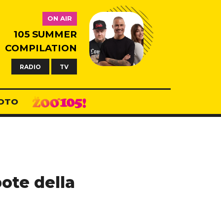
ON AIR
105 SUMMER
COMPILATION
RADIO
TV
OTO
pote della