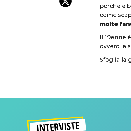
perché è be
come scap
molte fan
Il 19enne è
ovvero la s
Sfoglia la 
INTERVISTE