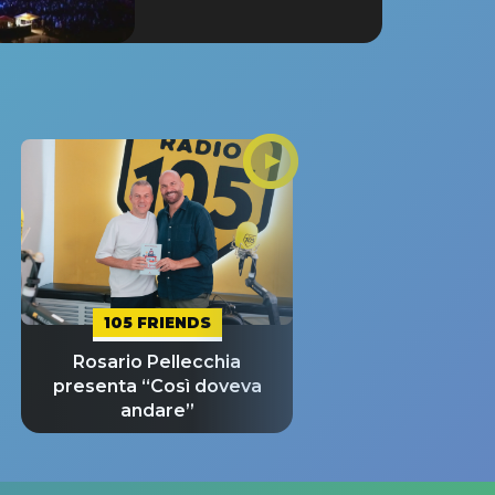
105 FRIENDS
Rosario Pellecchia
presenta “Così doveva
andare”