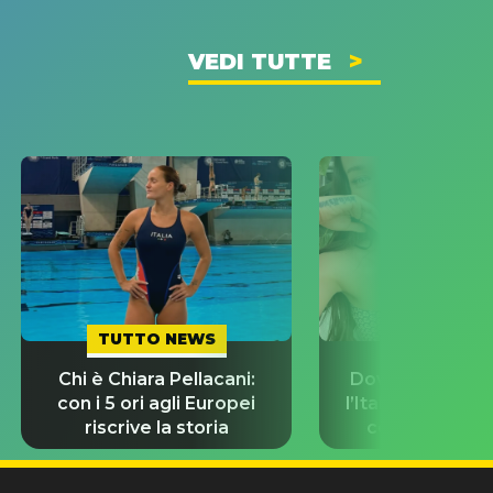
VEDI TUTTE
TUTTO NEWS
TUTTO NE
Chi è Chiara Pellacani:
Dove Cameron 
con i 5 ori agli Europei
l’Italia prima de
riscrive la storia
con Damiano 