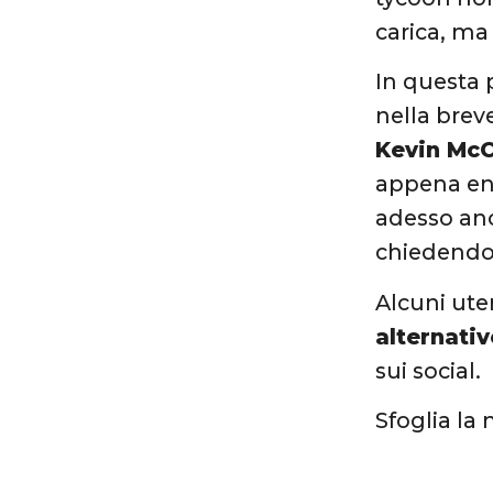
carica, ma
In questa 
nella brev
Kevin McC
appena ent
adesso anc
chiedendo 
Alcuni ute
alternati
sui social.
Sfoglia la 