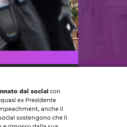
nnato dai social
con
l quasi ex Presidente
’impeachment, anche il
 social sostengono che il
 e rimosso dalla sua