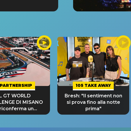
PARTNERSHIP
105 TAKE AWAY
IL GT WORLD
Bresh: "Il sentiment non
LENGE DI MISANO
si prova fino alla notte
 riconferma un
prima"
NDE SUCCESSO!