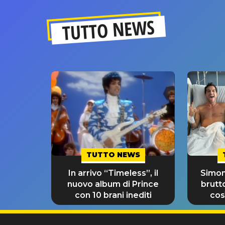
TUTTO NEWS
TUTTO NEWS
In arrivo “Timeless”, il
Simon
nuovo album di Prince
brutt
con 10 brani inediti
così