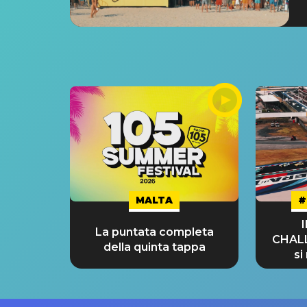
MALTA
#
La puntata completa
CHAL
della quinta tappa
si
GRA