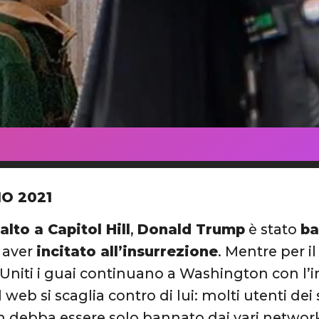
IO 2021
alto a Capitol Hill
,
Donald Trump
è stato
ba
i aver
incitato all’insurrezione
. Mentre per i
i Uniti i guai continuano a Washington con l
web si scaglia contro di lui: molti utenti dei
 debba essere solo bannato dai vari network