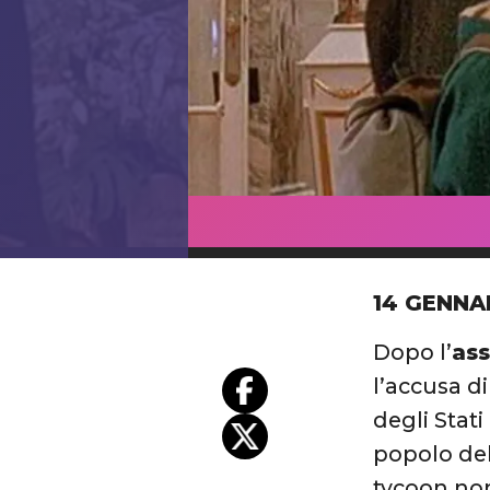
14 GENNA
Dopo l’
ass
l’accusa d
degli Stat
popolo del 
tycoon non