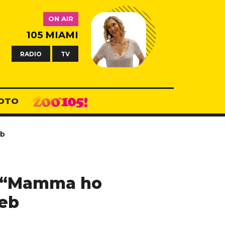
ON AIR
105 MIAMI
RADIO
TV
OTO
eb
in “Mamma ho
web