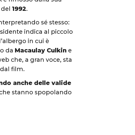
” del
1992
.
interpretando sé stesso:
sidente indica al piccolo
l’albergo in cui è
to da
Macaulay Culkin
e
web che, a gran voce, sta
al film.
do anche delle valide
che stanno spopolando