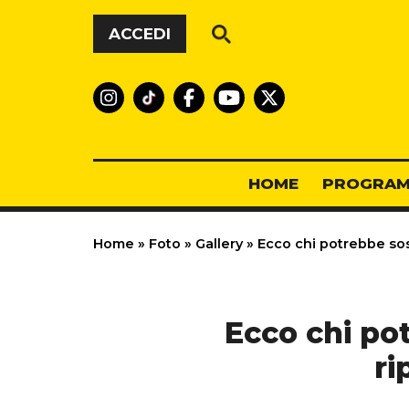
Vai al contenuto
ACCEDI
HOME
PROGRAM
Home
»
Foto
»
Gallery
»
Ecco chi potrebbe sos
Ecco chi po
ri