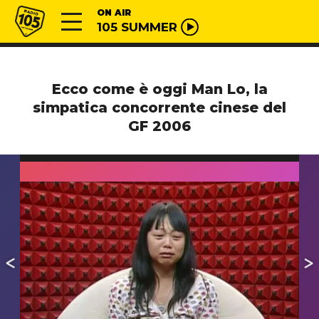
Vai al contenuto
Radio 105
ON AIR
105 SUMMER
Ecco come è oggi Man Lo, la
simpatica concorrente cinese del
GF 2006