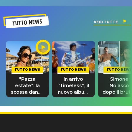
SUCCESSO!
TUTTO NEWS
VEDI TUTTE
TUTTO NEWS
TUTTO NEWS
TUTTO NEWS
"Pazza
In arrivo
Simone
estate": la
“Timeless”, il
Nolasco
scossa dance
nuovo album
dopo il brut
di Sara
di Prince con
incidente:
Tommasi
10 brani
"Sono così
inediti
grato alla
vita"