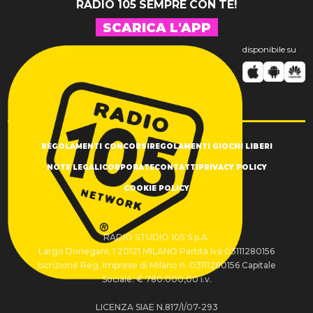
RADIO 105 SEMPRE CON TE!
SCARICA L'APP
disponibile su
REGOLAMENTI CONCORSI
REGOLAMENTI GIOCHI LIBERI
NOTE LEGALI
CORPORATE
CONTATTI
PRIVACY POLICY
COOKIE POLICY
RADIO STUDIO 105 S.p.A.
Largo Donegani, 1 20121 MILANO Partita Iva 03111280156
Iscrizione Reg. Imprese di Milano n. 03111280156 Capitale
Sociale: € 780.000,00 i.v.
LICENZA SIAE N.817/I/07-293