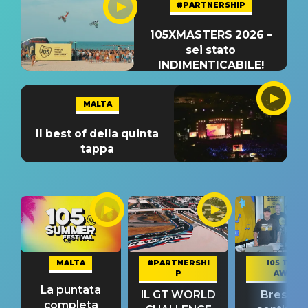
#PARTNERSHIP
105XMASTERS 2026 –
sei stato
INDIMENTICABILE!
MALTA
Il best of della quinta
tappa
MALTA
#PARTNERSHI
105 TAKE
P
AWAY
La puntata
IL GT WORLD
Bresh: "I
completa