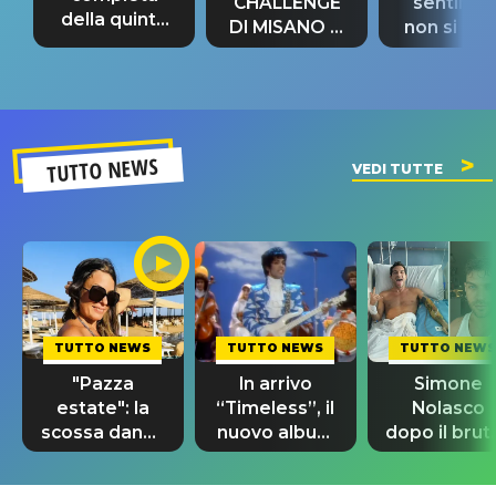
CHALLENGE
sentime
della quinta
DI MISANO si
non si pr
tappa
riconferma
fino alla n
un GRANDE
prima"
SUCCESSO!
TUTTO NEWS
VEDI TUTTE
TUTTO NEWS
TUTTO NEWS
TUTTO NEWS
"Pazza
In arrivo
Simone
estate": la
“Timeless”, il
Nolasco
scossa dance
nuovo album
dopo il brut
di Sara
di Prince con
incidente:
Tommasi
10 brani
"Sono così