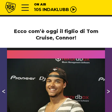
Vai al contenuto
Radio 105
ON AIR
105 INDAKLUBB
Ecco com’è oggi il figlio di Tom
Cruise, Connor!