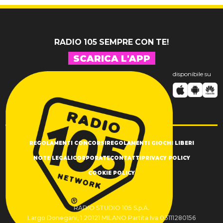
inediti
grato alla
vita"
RADIO 105 SEMPRE CON TE!
SCARICA L'APP
disponibile su
REGOLAMENTI CONCORSI
REGOLAMENTI GIOCHI LIBERI
NOTE LEGALI
CORPORATE
CONTATTI
PRIVACY POLICY
COOKIE POLICY
RADIO STUDIO 105 S.p.A.
Largo Donegani, 1 20121 MILANO Partita Iva 03111280156