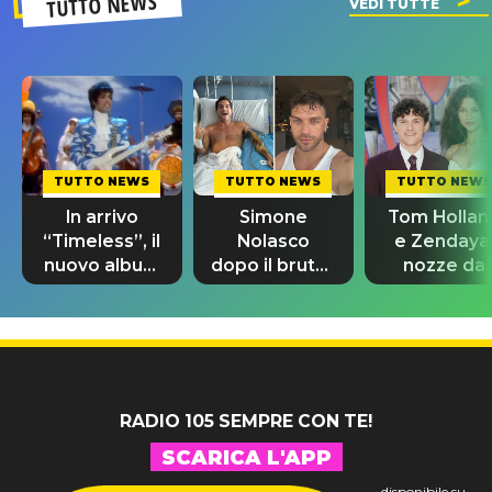
TUTTO NEWS
VEDI TUTTE
TUTTO NEWS
TUTTO NEWS
TUTTO NEWS
In arrivo
Simone
Tom Hollan
“Timeless”, il
Nolasco
e Zendaya
nuovo album
dopo il brutto
nozze da
di Prince con
incidente:
580mila
10 brani
"Sono così
sterline e
inediti
grato alla
300 invitat
vita"
RADIO 105 SEMPRE CON TE!
SCARICA L'APP
disponibile su