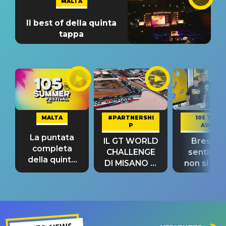
MALTA
Il best of della quinta
tappa
MALTA
#PARTNERSHI
105 TAKE
P
AWAY
La puntata
IL GT WORLD
Bresh: "I
completa
CHALLENGE
sentime
della quinta
DI MISANO si
non si pr
tappa
riconferma
fino alla n
un GRANDE
prima"
SUCCESSO!