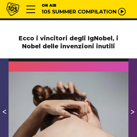
Vai al contenuto
Radio 105
ON AIR
105 SUMMER COMPILATION
Ecco i vincitori degli IgNobel, i
Nobel delle invenzioni inutili