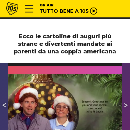
Vai al contenuto
Radio 105
ON AIR
TUTTO BENE A 105
Ecco le cartoline di auguri più
strane e divertenti mandate ai
parenti da una coppia americana