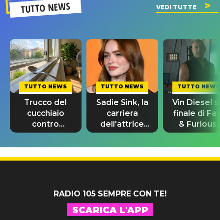
TUTTO NEWS
VEDI TUTTE
TUTTO NEWS
TUTTO NEWS
TUTTO NEWS
Trucco del
Sadie Sink, la
Vin Diesel s
cucchiaio
carriera
finale di Fa
contro
dell'attrice
& Furious:
l’umidità:
da Stranger
“Sto ancor
funziona
Things a
piangendo
davvero?
Spider-Man
RADIO 105 SEMPRE CON TE!
SCARICA L'APP