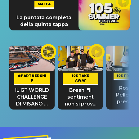
MALTA
La puntata completa
della quinta tappa
#PARTNERSHI
105 TAKE
105 FRIEND
P
AWAY
Rosario
IL GT WORLD
Bresh: "Il
Pellecch
CHALLENGE
sentiment
present
DI MISANO si
non si prova
“Così dov
riconferma
fino alla notte
andare
un GRANDE
prima"
SUCCESSO!