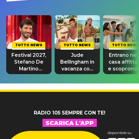
TUTTO NEWS
TUTTO NEWS
TUTTO NEWS
Festival 2027,
Jude
Entrano nel
Stefano De
Bellingham in
casa affitta
Martino
vacanza con
e scoprono 
rivoluziona
la fidanzata
essere già
Sanremo
Ashlyn
sul muro
Giovani
Castro: chi è
RADIO 105 SEMPRE CON TE!
SCARICA L'APP
disponibile su