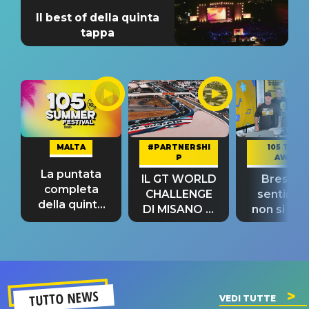
Il best of della quinta
tappa
MALTA
#PARTNERSHI
105 TAKE
P
AWAY
La puntata
IL GT WORLD
Bresh: "I
completa
CHALLENGE
sentime
della quinta
DI MISANO si
non si pr
tappa
riconferma
fino alla n
un GRANDE
prima"
SUCCESSO!
TUTTO NEWS
VEDI TUTTE