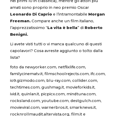
nei primi 10 in classifica), mentre gli attori più
amati sono proprio in neo premio Oscar
Leonardo Di Caprio
e l’intramontabile
Morgan
Freeman.
Compare anche un film italiano,
l’apprezzatissimo “
La vita è bella
” di
Roberto
Benigni.
Li avete visti tutti o vi manca qualcuno di questi
capolavori? Cosa avreste aggiunto o tolto dalla
lista?
foto da newyorker.com, netflixlife.com,
familycinematv.it, filmschoolrejects.com, ifc.com,
io9.gizmodo.com, blu-ray.com, collider.com,
techtimes.com, gushmag.it, movieforkids.it,
ivid.it, quinlan.it, picpicx.com, mindtuna.com,
rocksland.com, youtube.com, destgulch.com,
movieviral.com, warnerbros.it, smarknews.it,
rocknrollmaudit.altervista.org, film.it e