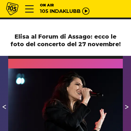
Vai al contenuto
Radio 105
ON AIR
105 INDAKLUBB
Elisa al Forum di Assago: ecco le
foto del concerto del 27 novembre!