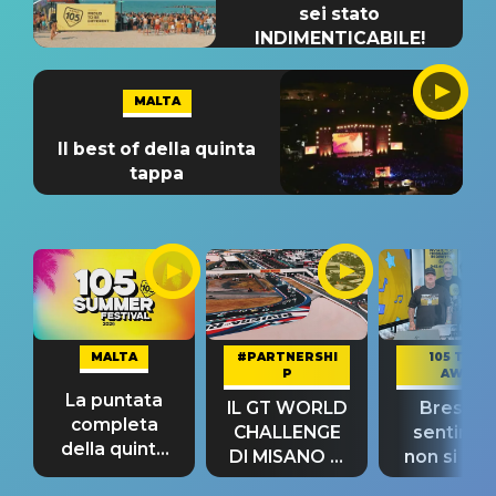
sei stato
INDIMENTICABILE!
MALTA
Il best of della quinta
tappa
MALTA
#PARTNERSHI
105 TAKE
P
AWAY
La puntata
IL GT WORLD
Bresh: "I
completa
CHALLENGE
sentime
della quinta
DI MISANO si
non si pr
tappa
riconferma
fino alla n