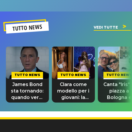
un GRANDE
prima"
SUCCESSO!
TUTTO NEWS
VEDI TUTTE
TUTTO NEWS
TUTTO NEWS
TUTTO NEWS
James Bond
Clara come
Canta "Iris" 
sta tornando:
modello per i
piazza a
quando verrà
giovani: la
Bologna e
svelato il
dedica
spunta Biag
nuovo 007
dell'ex
Antonacci
professore