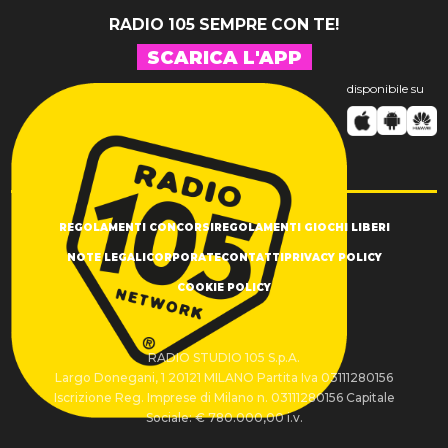
RADIO 105 SEMPRE CON TE!
SCARICA L'APP
disponibile su
REGOLAMENTI CONCORSI
REGOLAMENTI GIOCHI LIBERI
NOTE LEGALI
CORPORATE
CONTATTI
PRIVACY POLICY
COOKIE POLICY
RADIO STUDIO 105 S.p.A.
Largo Donegani, 1 20121 MILANO Partita Iva 03111280156
Iscrizione Reg. Imprese di Milano n. 03111280156 Capitale
Sociale: € 780.000,00 i.v.