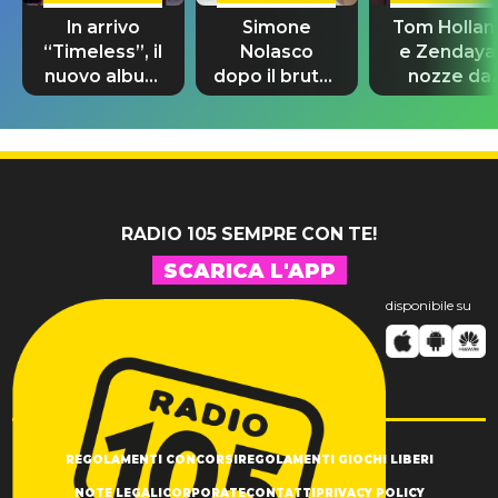
In arrivo
Simone
Tom Hollan
“Timeless”, il
Nolasco
e Zendaya
nuovo album
dopo il brutto
nozze da
di Prince con
incidente:
580mila
10 brani
"Sono così
sterline e
inediti
grato alla
300 invitat
vita"
RADIO 105 SEMPRE CON TE!
SCARICA L'APP
disponibile su
REGOLAMENTI CONCORSI
REGOLAMENTI GIOCHI LIBERI
NOTE LEGALI
CORPORATE
CONTATTI
PRIVACY POLICY