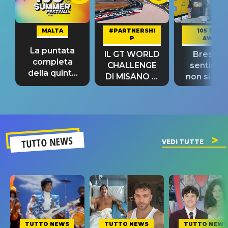
MALTA
#PARTNERSHI
105 TAKE
P
AWAY
La puntata
IL GT WORLD
Bresh: "I
completa
CHALLENGE
sentime
della quinta
DI MISANO si
non si pr
tappa
riconferma
fino alla n
un GRANDE
prima"
SUCCESSO!
TUTTO NEWS
VEDI TUTTE
TUTTO NEWS
TUTTO NEWS
TUTTO NEWS