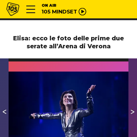
Vai al contenuto
Radio 105
ON AIR
105 MINDSET
Elisa: ecco le foto delle prime due
serate all’Arena di Verona