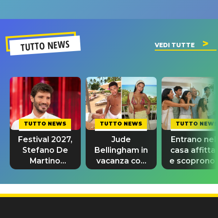
un GRANDE
prima"
SUCCESSO!
TUTTO NEWS
VEDI TUTTE
TUTTO NEWS
TUTTO NEWS
TUTTO NEWS
Festival 2027,
Jude
Entrano nel
Stefano De
Bellingham in
casa affitta
Martino
vacanza con
e scoprono 
rivoluziona
la fidanzata
essere già
Sanremo
Ashlyn
sul muro
Giovani
Castro: chi è