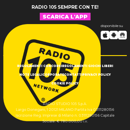
RADIO 105 SEMPRE CON TE!
SCARICA L'APP
disponibile su
REGOLAMENTI CONCORSI
REGOLAMENTI GIOCHI LIBERI
NOTE LEGALI
CORPORATE
CONTATTI
PRIVACY POLICY
COOKIE POLICY
RADIO STUDIO 105 S.p.A.
Largo Donegani, 1 20121 MILANO Partita Iva 03111280156
Iscrizione Reg. Imprese di Milano n. 03111280156 Capitale
Sociale: € 780.000,00 i.v.