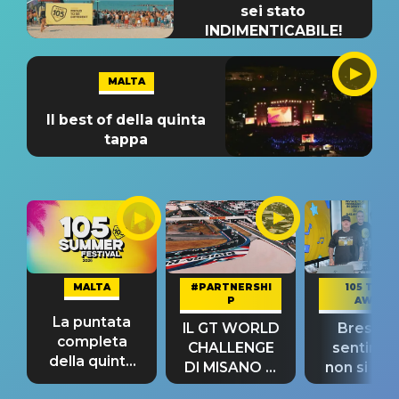
sei stato
INDIMENTICABILE!
MALTA
Il best of della quinta
tappa
MALTA
#PARTNERSHI
105 TAKE
P
AWAY
La puntata
IL GT WORLD
Bresh: "I
completa
CHALLENGE
sentime
della quinta
DI MISANO si
non si pr
tappa
riconferma
fino alla n