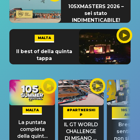
105XMASTERS 2026 –
sei stato
INDIMENTICABILE!
MALTA
Il best of della quinta
tappa
MALTA
#PARTNERSHI
105 TAKE
P
AWAY
La puntata
IL GT WORLD
Bresh: "I
completa
CHALLENGE
sentime
della quinta
DI MISANO si
non si pr