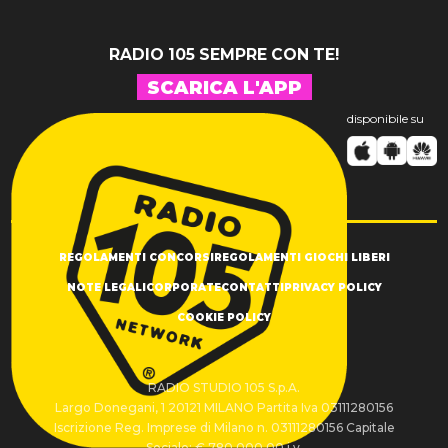
David
RADIO 105 SEMPRE CON TE!
SCARICA L'APP
disponibile su
REGOLAMENTI CONCORSI
REGOLAMENTI GIOCHI LIBERI
NOTE LEGALI
CORPORATE
CONTATTI
PRIVACY POLICY
COOKIE POLICY
RADIO STUDIO 105 S.p.A.
Largo Donegani, 1 20121 MILANO Partita Iva 03111280156
Iscrizione Reg. Imprese di Milano n. 03111280156 Capitale
Sociale: € 780.000,00 i.v.