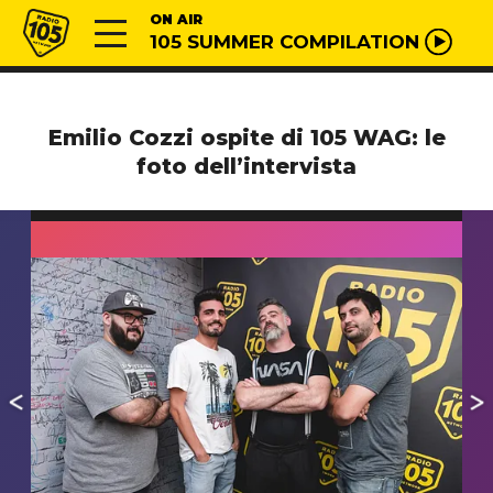
Vai al contenuto
Radio 105
ON AIR
105 SUMMER COMPILATION
Emilio Cozzi ospite di 105 WAG: le
foto dell’intervista