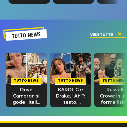
tappa
riconferma
fino alla n
un GRANDE
prima"
SUCCESSO!
TUTTO NEWS
VEDI TUTTE
TUTTO NEWS
TUTTO NEWS
TUTTO NEWS
Dove
KAROL G e
Russell
Cameron si
Drake, “Ahí”:
Crowe in u
gode l’Italia
testo,
forma fisic
prima delle
traduzione e
impeccabil
nozze con
significato
per “The La
Damiano
del brano
Druid”