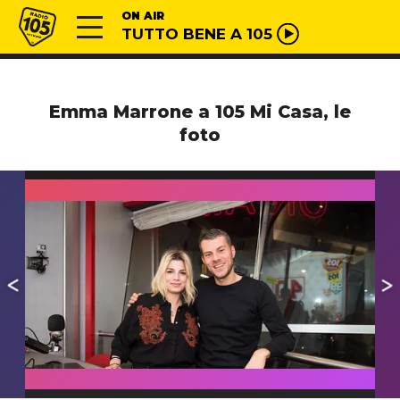
Vai al contenuto
Radio 105
ON AIR
TUTTO BENE A 105
Emma Marrone a 105 Mi Casa, le
foto