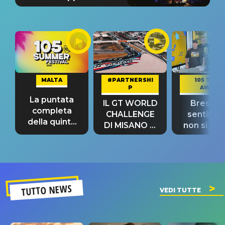
MALTA
#PARTNERSHI
105 TAKE
P
AWAY
La puntata
IL GT WORLD
Bresh: "I
completa
CHALLENGE
sentime
della quinta
DI MISANO si
non si pr
tappa
riconferma
fino alla n
un GRANDE
prima"
SUCCESSO!
TUTTO NEWS
VEDI TUTTE