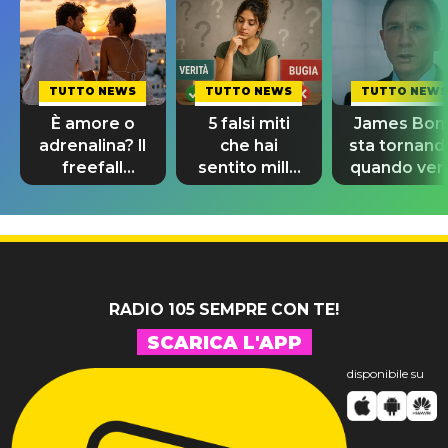
TUTTO NEWS
TUTTO NEWS
TUTTO NEWS
È amore o
5 falsi miti
James Bon
adrenalina? Il
che hai
sta tornand
freefall
sentito mille
quando ver
dating
volte e credi
svelato il
confonde
ancora
nuovo 007
tutti
RADIO 105 SEMPRE CON TE!
SCARICA L'APP
disponibile su