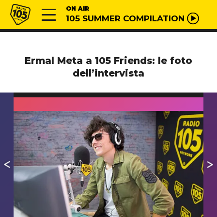
Vai al contenuto
Radio 105
ON AIR
105 SUMMER COMPILATION
Ermal Meta a 105 Friends: le foto
dell’intervista