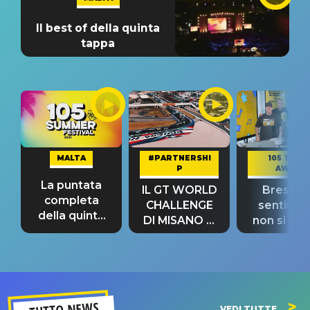
Il best of della quinta
tappa
MALTA
#PARTNERSHI
105 TAKE
P
AWAY
La puntata
IL GT WORLD
Bresh: "I
completa
CHALLENGE
sentime
della quinta
DI MISANO si
non si pr
tappa
riconferma
fino alla n
un GRANDE
prima"
SUCCESSO!
TUTTO NEWS
VEDI TUTTE