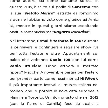
come autore, sia come cantante solista; in
questo 2017, è salito sul podio di
Sanremo
con
la sua “
Vietato Morire
“, estratta dall’omonimo
album, e l’abbiamo visto come giudice ad Amici
16, mentre in questi giorni stiamo ascoltando
onair la romanticissima “
Ragazza Paradiso
“.
Nel frattempo,
Ermal è tornato in tour
durante
la primavera, e continuerà a regalare show live
per tutta l’estate e oltre. Appuntamenti sul
palco che vedranno
Radio 105
con lui come
Radio ufficiale
. Dopo arriverà il meritato
riposo? Macché! A novembre partirà per l’estero
per prender parte come headliner ad
HitWeek
,
il più importante festival di musica italiana nel
mondo, che lo porterà in nove città europee, a
Miami e a Toronto. Un ritorno visto che nel 2012
(con la Fame di Camilla) fece da spalla a