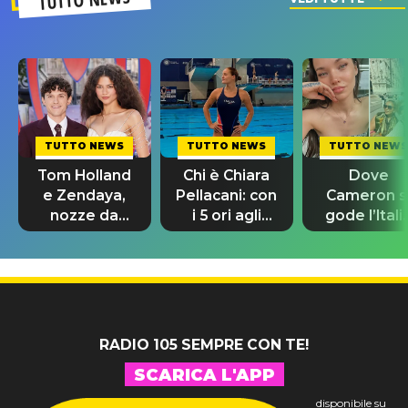
TUTTO NEWS
TUTTO NEWS
TUTTO NEWS
Tom Holland
Chi è Chiara
Dove
e Zendaya,
Pellacani: con
Cameron s
nozze da
i 5 ori agli
gode l’Itali
580mila
Europei
prima dell
sterline e
riscrive la
nozze con
300 invitati
storia
Damiano
David
RADIO 105 SEMPRE CON TE!
SCARICA L'APP
disponibile su