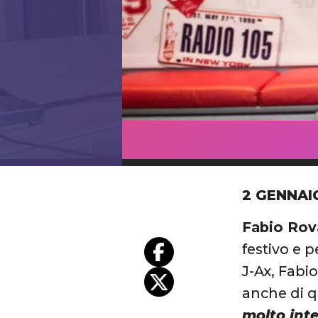
2 GENNAI
Fabio Rov
festivo e 
J-Ax, Fabio
anche di q
molto int