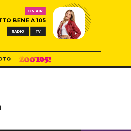
ON AIR
TTO BENE A 105
RADIO
TV
OTO
a