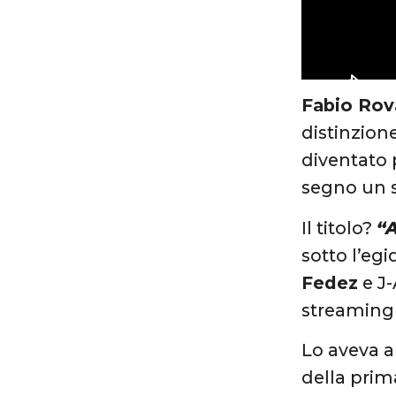
Fabio Rov
distinzion
diventato 
segno un s
Il titolo?
“
sotto l’eg
Fedez
e J-
streaming 
Lo aveva a
della prim