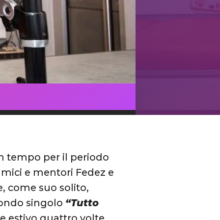
 in tempo per il periodo
 amici e mentori Fedez e
he, come suo solito,
econdo singolo
“Tutto
e estivo quattro volte