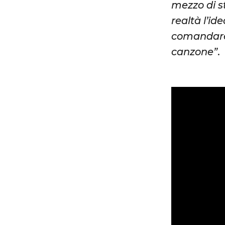
mezzo di s
realtà l’i
comandare’
canzone”
.