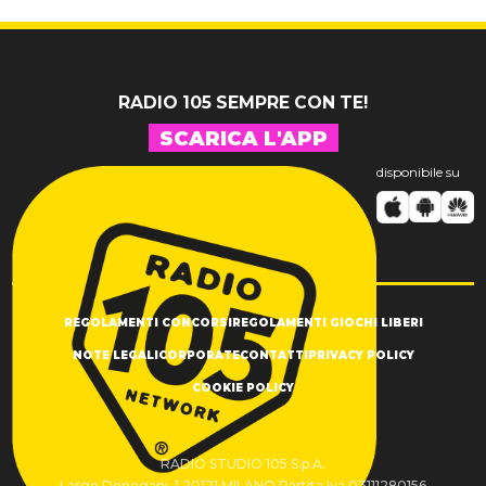
inediti
grato alla
vita"
RADIO 105 SEMPRE CON TE!
SCARICA L'APP
disponibile su
REGOLAMENTI CONCORSI
REGOLAMENTI GIOCHI LIBERI
NOTE LEGALI
CORPORATE
CONTATTI
PRIVACY POLICY
COOKIE POLICY
RADIO STUDIO 105 S.p.A.
Largo Donegani, 1 20121 MILANO Partita Iva 03111280156