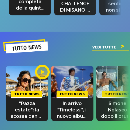
completa
CHALLENGE
sentime
della quinta
DI MISANO si
non si pr
tappa
riconferma
fino alla n
un GRANDE
prima"
SUCCESSO!
TUTTO NEWS
VEDI TUTTE
TUTTO NEWS
TUTTO NEWS
TUTTO NEWS
"Pazza
In arrivo
Simone
estate": la
“Timeless”, il
Nolasco
scossa dance
nuovo album
dopo il brut
di Sara
di Prince con
incidente:
Tommasi
10 brani
"Sono così