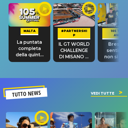
MALTA
#PARTNERSHI
105 TAKE
P
AWAY
La puntata
IL GT WORLD
Bresh: "I
completa
CHALLENGE
sentime
della quinta
DI MISANO si
non si pr
tappa
riconferma
fino alla n
un GRANDE
prima"
SUCCESSO!
TUTTO NEWS
VEDI TUTTE