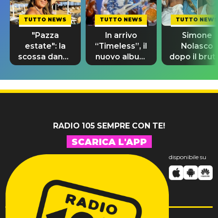
TUTTO NEWS
TUTTO NEWS
TUTTO NEWS
"Pazza
In arrivo
Simone
estate": la
“Timeless”, il
Nolasco
scossa dance
nuovo album
dopo il brut
di Sara
di Prince con
incidente:
Tommasi
10 brani
"Sono così
inediti
grato alla
vita"
RADIO 105 SEMPRE CON TE!
SCARICA L'APP
disponibile su