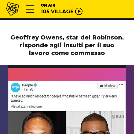
Vai al contenuto
Radio 105
ON AIR
105 VILLAGE
Geoffrey Owens, star dei Robinson,
risponde agli insulti per il suo
lavoro come commesso