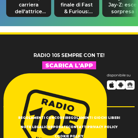
carriera
finale di Fast
Jay-Z: esce
dell'attrice
& Furious:
sorpresa il
da Stranger
“Sto ancora
remix di
Things a
piangendo”
“Morning
Spider-Man
Dew (Donk)
RADIO 105 SEMPRE CON TE!
SCARICA L'APP
disponibile su
REGOLAMENTI CONCORSI
REGOLAMENTI GIOCHI LIBERI
NOTE LEGALI
CORPORATE
CONTATTI
PRIVACY POLICY
COOKIE POLICY