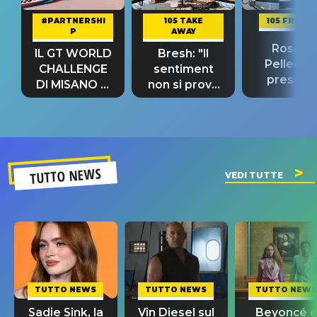
#PARTNERSHI
105 TAKE
105 FRIEND
P
AWAY
Rosario
IL GT WORLD
Bresh: "Il
Pellecch
CHALLENGE
sentiment
present
DI MISANO si
non si prova
“Così dov
riconferma
fino alla notte
andare
un GRANDE
prima"
SUCCESSO!
TUTTO NEWS
VEDI TUTTE
TUTTO NEWS
TUTTO NEWS
TUTTO NEWS
Sadie Sink, la
Vin Diesel sul
Beyoncé 