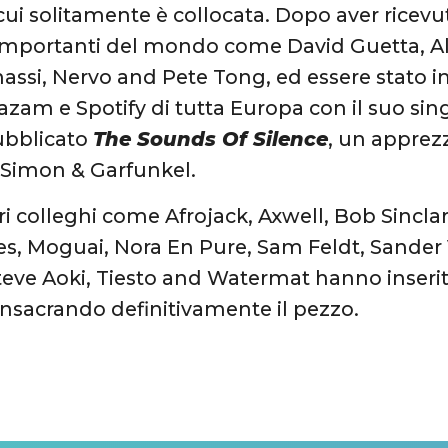
 cui solitamente è collocata. Dopo aver ricevu
 importanti del mondo come David Guetta, Al
ssi, Nervo and Pete Tong, ed essere stato in 
azam e Spotify di tutta Europa con il suo si
bblicato
The Sounds Of Silence
, un apprez
i Simon & Garfunkel.
stri colleghi come Afrojack, Axwell, Bob Sincla
s, Moguai, Nora En Pure, Sam Feldt, Sander
teve Aoki, Tiesto and Watermat hanno inserito
consacrando definitivamente il pezzo.