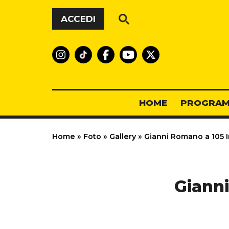
Vai al contenuto
ACCEDI
HOME
PROGRAM
Home
»
Foto
»
Gallery
»
Gianni Romano a 105 In
Gianni