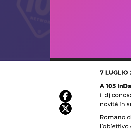
7 LUGLIO 
A 105 InD
il dj conos
novità in s
Romano da
l’obiettivo