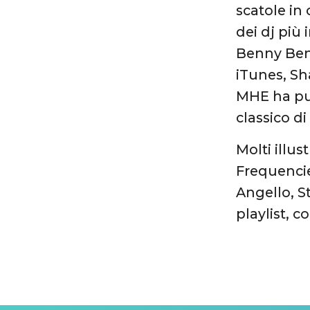
scatole in
dei dj più
Benny Bena
iTunes, Sh
MHE ha pu
classico d
Molti illu
Frequencie
Angello, S
playlist, 