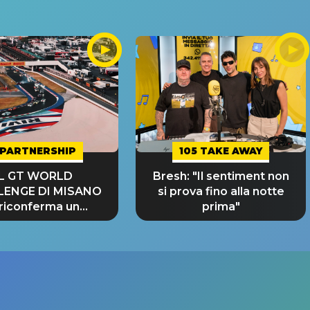
PARTNERSHIP
105 TAKE AWAY
IL GT WORLD
Bresh: "Il sentiment non
LENGE DI MISANO
si prova fino alla notte
 riconferma un
prima"
NDE SUCCESSO!