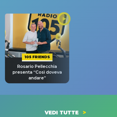
105 FRIENDS
Rosario Pellecchia
presenta “Così doveva
andare”
VEDI TUTTE