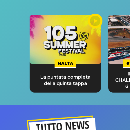
MALTA
#
La puntata completa
CHAL
della quinta tappa
si
GRA
TUTTO NEWS