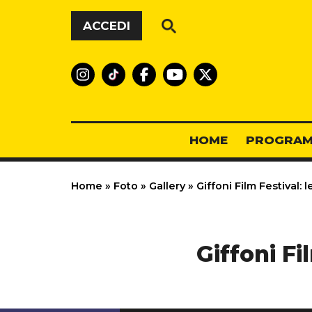
Vai al contenuto
ACCEDI
HOME
PROGRAM
Home
»
Foto
»
Gallery
»
Giffoni Film Festival: l
Giffoni Fi