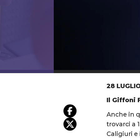
28 LUGLIO
Il Giffoni
Anche in q
trovarci a
Caligiuri 