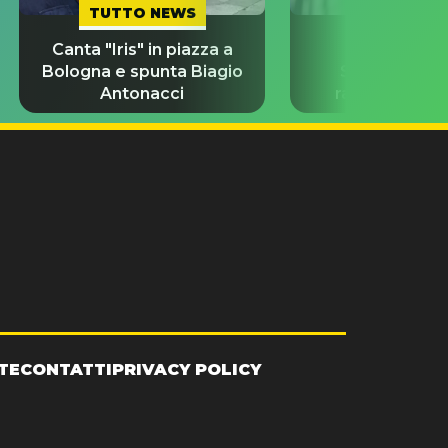
TUTTO NEWS
TUTTO NE
Canta "Iris" in piazza a
Kimi Antonell
Bologna e spunta Biagio
Sardegna: chi
Antonacci
ragazza miste
insieme a l
TE
CONTATTI
PRIVACY POLICY