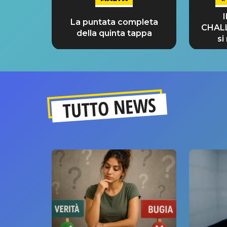
La puntata completa
CHAL
della quinta tappa
si
GRA
TUTTO NEWS