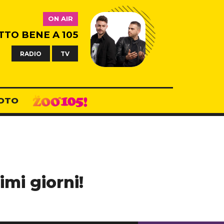
ON AIR
TTO BENE A 105
RADIO
TV
OTO
imi giorni!