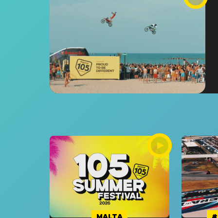
MALTA
#