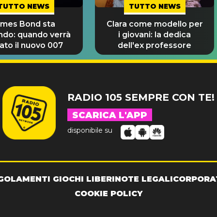
TUTTO NEWS
TUTTO NEWS
ames Bond sta
Clara come modello per
ndo: quando verrà
i giovani: la dedica
ato il nuovo 007
dell'ex professore
RADIO 105 SEMPRE CON TE!
SCARICA L'APP
disponibile su
GOLAMENTI GIOCHI LIBERI
NOTE LEGALI
CORPORA
COOKIE POLICY