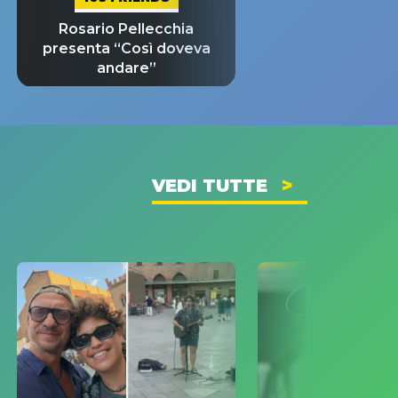
Rosario Pellecchia
presenta “Così doveva
andare”
VEDI TUTTE