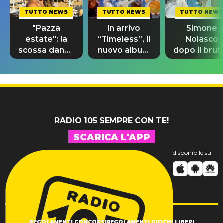
TUTTO NEWS
TUTTO NEWS
TUTTO NEWS
"Pazza
In arrivo
Simone
estate": la
“Timeless”, il
Nolasco
scossa dance
nuovo album
dopo il brut
di Sara
di Prince con
incidente:
Tommasi
10 brani
"Sono così
inediti
grato alla
vita"
RADIO 105 SEMPRE CON TE!
SCARICA L'APP
disponibile su
REGOLAMENTI CONCORSI
REGOLAMENTI GIOCHI LIBERI