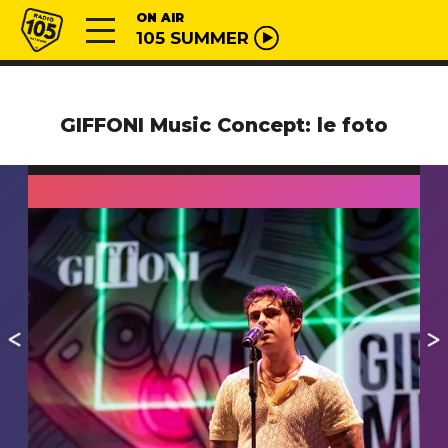
Vai al contenuto
Radio 105
ON AIR
105 SUMMER
GIFFONI Music Concept: le foto