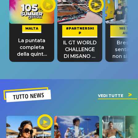
MALTA
#PARTNERSHI
105 TAKE
P
AWAY
La puntata
IL GT WORLD
Bresh: "I
completa
CHALLENGE
sentime
della quinta
DI MISANO si
non si pr
tappa
riconferma
fino alla n
un GRANDE
prima"
SUCCESSO!
TUTTO NEWS
VEDI TUTTE