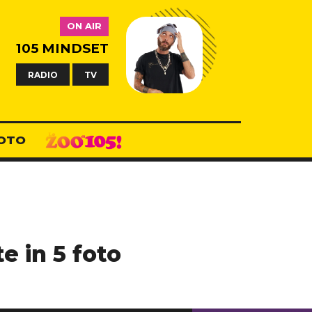
ON AIR
105 MINDSET
RADIO
TV
OTO
e in 5 foto