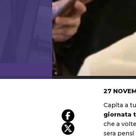
27 NOVEM
Capita a t
giornata t
che a volt
sera pensi