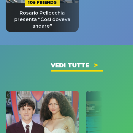
105 FRIENDS
Rosario Pellecchia
presenta “Così doveva
andare”
VEDI TUTTE