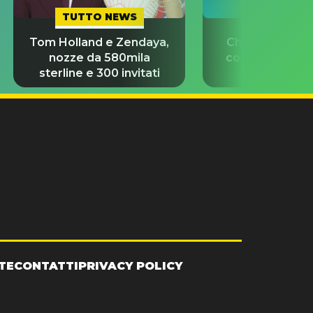
TUTTO NEWS
TUTTO NE
Tom Holland e Zendaya,
Chi è Chiara Pe
nozze da 580mila
con i 5 ori agli
sterline e 300 invitati
riscrive la s
TE
CONTATTI
PRIVACY POLICY