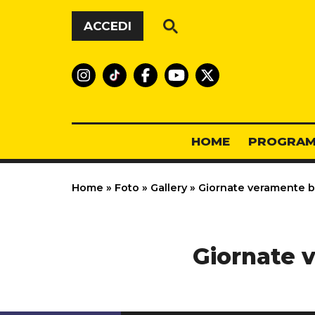
Vai al contenuto
ACCEDI
HOME
PROGRAM
Home
»
Foto
»
Gallery
»
Giornate veramente br
Giornate v