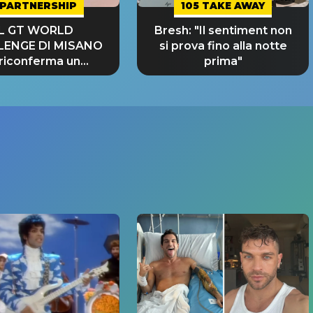
PARTNERSHIP
105 TAKE AWAY
IL GT WORLD
Bresh: "Il sentiment non
LENGE DI MISANO
si prova fino alla notte
 riconferma un
prima"
NDE SUCCESSO!