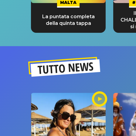
MALTA
#
La puntata completa
CHAL
della quinta tappa
si
GRA
TUTTO NEWS