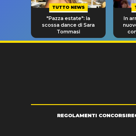
TUTTO NEWS
"Pazza estate": la
In ar
scossa dance di Sara
nuov
Tommasi
con
REGOLAMENTI CONCORSI
RE