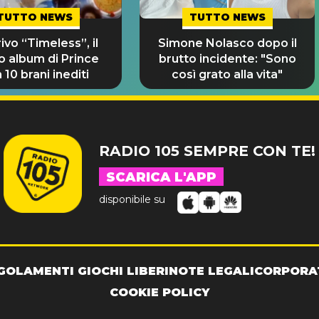
TUTTO NEWS
TUTTO NEWS
rivo “Timeless”, il
Simone Nolasco dopo il
o album di Prince
brutto incidente: "Sono
 10 brani inediti
così grato alla vita"
RADIO 105 SEMPRE CON TE!
SCARICA L'APP
disponibile su
GOLAMENTI GIOCHI LIBERI
NOTE LEGALI
CORPORA
COOKIE POLICY