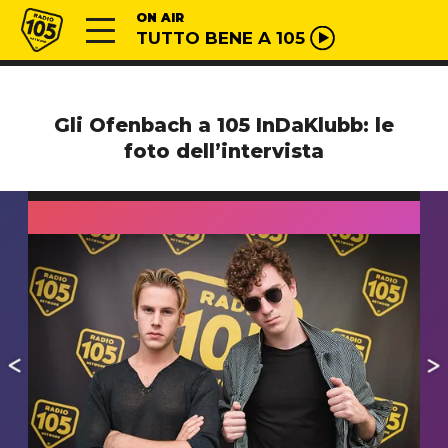
Vai al contenuto
Radio 105
ON AIR
TUTTO BENE A 105
Gli Ofenbach a 105 InDaKlubb: le
foto dell’intervista