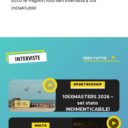
Ecco le migliori foto dell’intervista a 105
InDaKlubb!
INTERVISTE
VEDI TUTTE
#PARTNERSHIP
105XMASTERS 2026 –
sei stato
INDIMENTICABILE!
MALTA