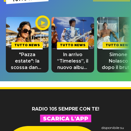
TUTTO NEWS
TUTTO NEWS
TUTTO NEWS
"Pazza
In arrivo
Simone
estate": la
“Timeless”, il
Nolasco
scossa dance
nuovo album
dopo il brut
di Sara
di Prince con
incidente:
Tommasi
10 brani
"Sono così
inediti
grato alla
vita"
RADIO 105 SEMPRE CON TE!
SCARICA L'APP
disponibile su