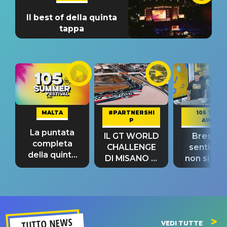
Il best of della quinta
tappa
MALTA
#PARTNERSHI
105 TAKE
P
AWAY
La puntata
IL GT WORLD
Bresh: "I
completa
CHALLENGE
sentime
della quinta
DI MISANO si
non si pr
tappa
riconferma
fino alla n
un GRANDE
prima"
SUCCESSO!
TUTTO NEWS
VEDI TUTTE