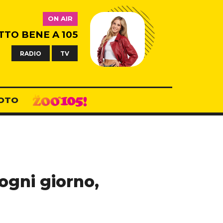
ON AIR
TTO BENE A 105
RADIO
TV
OTO
ogni giorno,