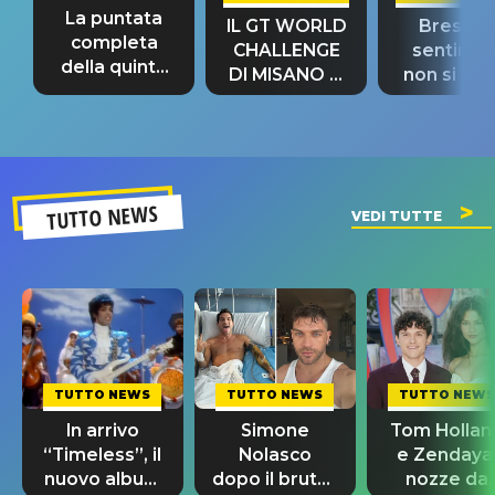
La puntata
IL GT WORLD
Bresh: "I
completa
CHALLENGE
sentime
della quinta
DI MISANO si
non si pr
tappa
riconferma
fino alla n
un GRANDE
prima"
SUCCESSO!
TUTTO NEWS
VEDI TUTTE
TUTTO NEWS
TUTTO NEWS
TUTTO NEWS
In arrivo
Simone
Tom Hollan
“Timeless”, il
Nolasco
e Zendaya
nuovo album
dopo il brutto
nozze da