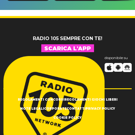
di Prince con
incidente:
580mila
10 brani
"Sono così
sterline e
inediti
grato alla
300 invitat
vita"
RADIO 105 SEMPRE CON TE!
SCARICA L'APP
disponibile su
REGOLAMENTI CONCORSI
REGOLAMENTI GIOCHI LIBERI
NOTE LEGALI
CORPORATE
CONTATTI
PRIVACY POLICY
COOKIE POLICY