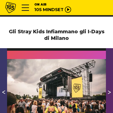
Vai al contenuto
Radio 105
ON AIR
105 MINDSET
Gli Stray Kids Infiammano gli I-Days
di Milano