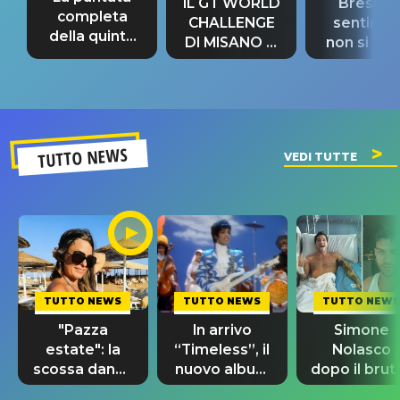
IL GT WORLD
Bresh: "I
completa
CHALLENGE
sentime
della quinta
DI MISANO si
non si pr
tappa
riconferma
fino alla n
un GRANDE
prima"
SUCCESSO!
TUTTO NEWS
VEDI TUTTE
TUTTO NEWS
TUTTO NEWS
TUTTO NEWS
"Pazza
In arrivo
Simone
estate": la
“Timeless”, il
Nolasco
scossa dance
nuovo album
dopo il brut
di Sara
di Prince con
incidente: