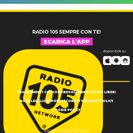
Tommasi
10 brani
"Sono così
inediti
grato alla
vita"
RADIO 105 SEMPRE CON TE!
SCARICA L'APP
disponibile su
REGOLAMENTI CONCORSI
REGOLAMENTI GIOCHI LIBERI
NOTE LEGALI
CORPORATE
CONTATTI
PRIVACY POLICY
COOKIE POLICY
RADIO STUDIO 105 S.p.A.