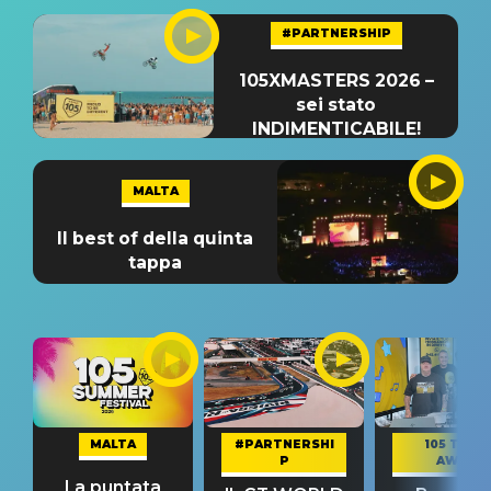
#PARTNERSHIP
105XMASTERS 2026 –
sei stato
INDIMENTICABILE!
MALTA
Il best of della quinta
tappa
MALTA
#PARTNERSHI
105 TAKE
P
AWAY
La puntata