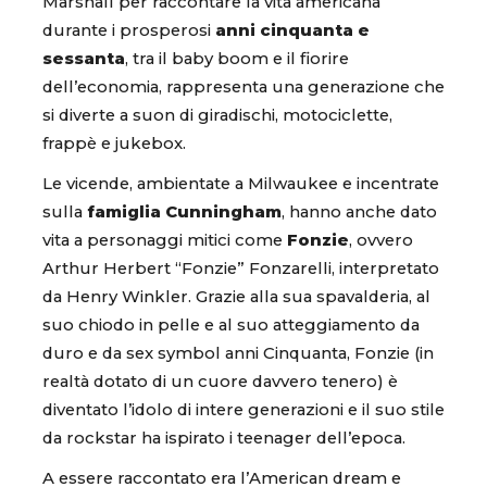
Marshall per raccontare la vita americana
durante i prosperosi
anni cinquanta e
sessanta
, tra il baby boom e il fiorire
dell’economia, rappresenta una generazione che
si diverte a suon di giradischi, motociclette,
frappè e jukebox.
Le vicende, ambientate a Milwaukee e incentrate
sulla
famiglia Cunningham
, hanno anche dato
vita a personaggi mitici come
Fonzie
, ovvero
Arthur Herbert “Fonzie” Fonzarelli, interpretato
da Henry Winkler. Grazie alla sua spavalderia, al
suo chiodo in pelle e al suo atteggiamento da
duro e da sex symbol anni Cinquanta, Fonzie (in
realtà dotato di un cuore davvero tenero) è
diventato l’idolo di intere generazioni e il suo stile
da rockstar ha ispirato i teenager dell’epoca.
A essere raccontato era l’American dream e