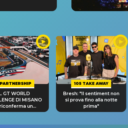
PARTNERSHIP
105 TAKE AWAY
IL GT WORLD
Bresh: "Il sentiment non
LENGE DI MISANO
si prova fino alla notte
 riconferma un
prima"
NDE SUCCESSO!