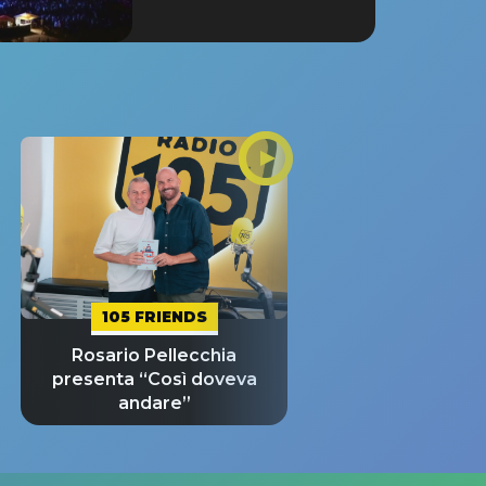
105 FRIENDS
Rosario Pellecchia
presenta “Così doveva
andare”