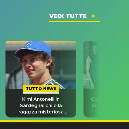
VEDI TUTTE
TUTTO NEWS
TUTTO NE
Kimi Antonelli in
Con chi stanno g
Sardegna: chi è la
di “Odissea”? L
ragazza misteriosa
d’amore del 
insieme a lui?