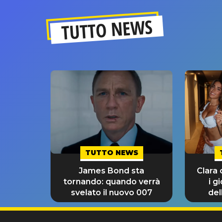
TUTTO NEWS
TUTTO NEWS
James Bond sta
Clara
tornando: quando verrà
i g
svelato il nuovo 007
del