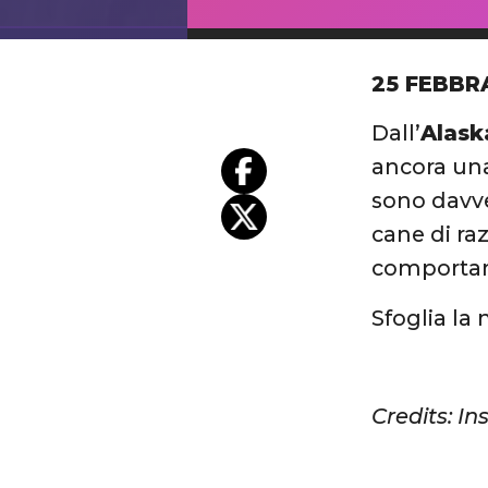
25 FEBBR
Dall’
Alas
ancora una
sono davv
cane di ra
comportan
Sfoglia la 
Credits: I