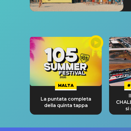
MALTA
#
La puntata completa
CHAL
della quinta tappa
si
GRA