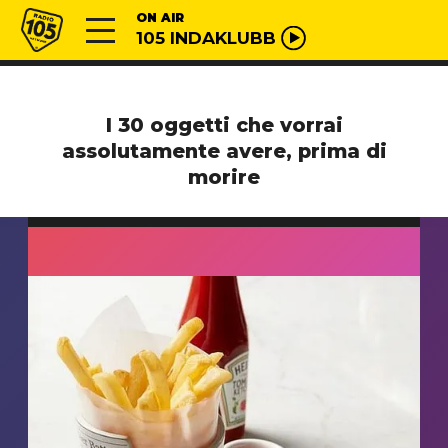
Vai al contenuto
Radio 105
ON AIR
105 INDAKLUBB
I 30 oggetti che vorrai
assolutamente avere, prima di
morire