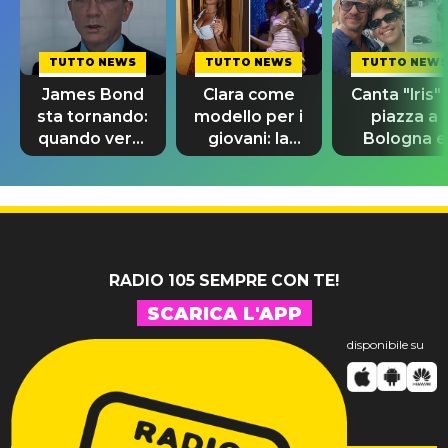
TUTTO NEWS
TUTTO NEWS
TUTTO NEWS
James Bond
Clara come
Canta "Iris" 
sta tornando:
modello per i
piazza a
quando verrà
giovani: la
Bologna e
svelato il
dedica
spunta Biag
nuovo 007
dell'ex
Antonacci
professore
RADIO 105 SEMPRE CON TE!
SCARICA L'APP
disponibile su