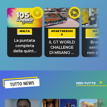
MALTA
#PARTNERSHI
105 TAKE
P
AWAY
La puntata
IL GT WORLD
Bresh: "I
completa
CHALLENGE
sentime
della quinta
DI MISANO si
non si pr
tappa
riconferma
fino alla n
un GRANDE
prima"
SUCCESSO!
TUTTO NEWS
VEDI TUTTE