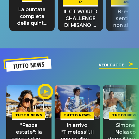
P
AWAY
La puntata
IL GT WORLD
Bresh: "I
completa
CHALLENGE
sentime
della quinta
DI MISANO si
non si pr
tappa
riconferma
fino alla n
un GRANDE
prima"
SUCCESSO!
TUTTO NEWS
VEDI TUTTE
TUTTO NEWS
TUTTO NEWS
TUTTO NEWS
"Pazza
In arrivo
Simone
estate": la
“Timeless”, il
Nolasco
scossa dance
nuovo album
dopo il brut