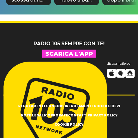
di Sara
di Prince con
incidente:
Tommasi
10 brani
"Sono così
inediti
grato alla
vita"
RADIO 105 SEMPRE CON TE!
SCARICA L'APP
disponibile su
REGOLAMENTI CONCORSI
REGOLAMENTI GIOCHI LIBERI
NOTE LEGALI
CORPORATE
CONTATTI
PRIVACY POLICY
COOKIE POLICY