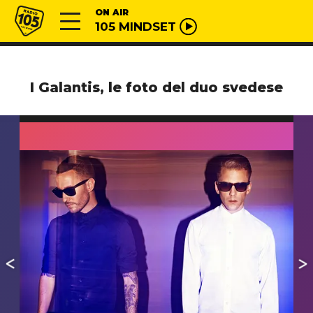
Vai al contenuto
Radio 105
ON AIR
105 MINDSET
I Galantis, le foto del duo svedese