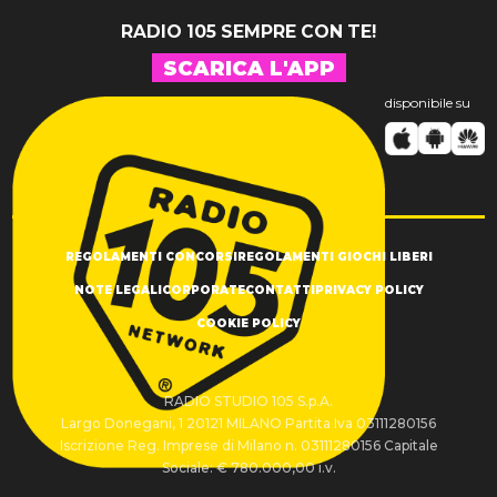
RADIO 105 SEMPRE CON TE!
SCARICA L'APP
disponibile su
REGOLAMENTI CONCORSI
REGOLAMENTI GIOCHI LIBERI
NOTE LEGALI
CORPORATE
CONTATTI
PRIVACY POLICY
COOKIE POLICY
RADIO STUDIO 105 S.p.A.
Largo Donegani, 1 20121 MILANO Partita Iva 03111280156
Iscrizione Reg. Imprese di Milano n. 03111280156 Capitale
Sociale: € 780.000,00 i.v.