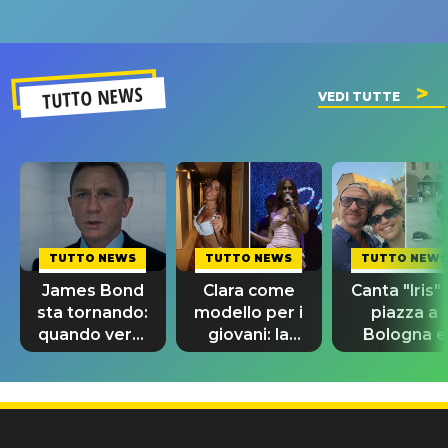
un GRANDE
prima"
SUCCESSO!
TUTTO NEWS
VEDI TUTTE
TUTTO NEWS
TUTTO NEWS
TUTTO NEWS
James Bond
Clara come
Canta "Iris" 
sta tornando:
modello per i
piazza a
quando verrà
giovani: la
Bologna e
svelato il
dedica
spunta Biag
nuovo 007
dell'ex
Antonacci
professore