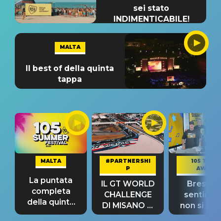
sei stato
INDIMENTICABILE!
MALTA
Il best of della quinta
tappa
MALTA
#PARTNERSHI
105 TAKE
P
AWAY
La puntata
IL GT WORLD
Bresh: "I
completa
CHALLENGE
sentime
della quinta
DI MISANO si
non si pr
tappa
riconferma
fino alla n