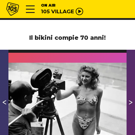
Vai al contenuto
Radio 105
ON AIR
105 VILLAGE
Il bikini compie 70 anni!