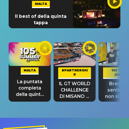
MALTA
Il best of della quinta
tappa
MALTA
#PARTNERSHI
105 TAKE
P
AWAY
La puntata
IL GT WORLD
Bresh: "I
completa
CHALLENGE
sentime
della quinta
DI MISANO si
non si pr
tappa
riconferma
fino alla n
un GRANDE
prima"
SUCCESSO!