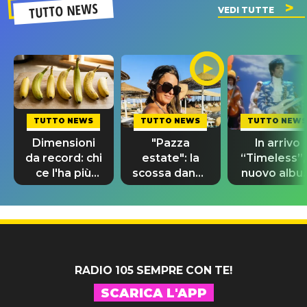
TUTTO NEWS
VEDI TUTTE
TUTTO NEWS
TUTTO NEWS
TUTTO NEWS
Dimensioni
"Pazza
In arrivo
da record: chi
estate": la
“Timeless”, 
ce l'ha più
scossa dance
nuovo albu
lungo nel
di Sara
di Prince c
mondo?
Tommasi
10 brani
inediti
RADIO 105 SEMPRE CON TE!
SCARICA L'APP