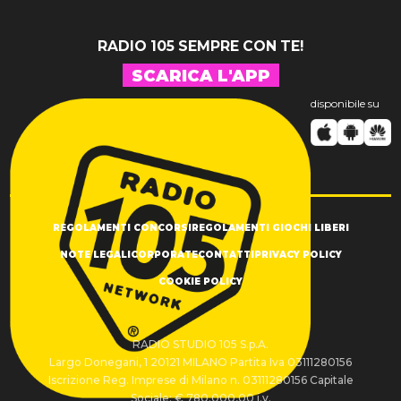
RADIO 105 SEMPRE CON TE!
SCARICA L'APP
disponibile su
REGOLAMENTI CONCORSI
REGOLAMENTI GIOCHI LIBERI
NOTE LEGALI
CORPORATE
CONTATTI
PRIVACY POLICY
COOKIE POLICY
RADIO STUDIO 105 S.p.A.
Largo Donegani, 1 20121 MILANO Partita Iva 03111280156
Iscrizione Reg. Imprese di Milano n. 03111280156 Capitale
Sociale: € 780.000,00 i.v.