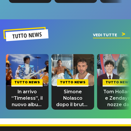
tappa
riconferma
fino alla n
un GRANDE
prima"
SUCCESSO!
TUTTO NEWS
VEDI TUTTE
TUTTO NEWS
TUTTO NEWS
TUTTO NEWS
In arrivo
Simone
Tom Hollan
“Timeless”, il
Nolasco
e Zendaya
nuovo album
dopo il brutto
nozze da
di Prince con
incidente:
580mila
10 brani
"Sono così
sterline e
inediti
grato alla
300 invitat
vita"