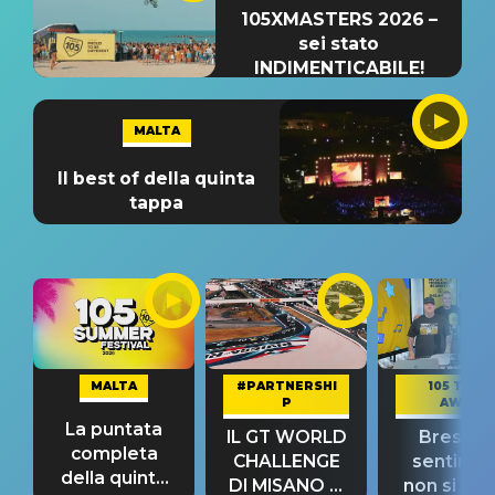
105XMASTERS 2026 –
sei stato
INDIMENTICABILE!
MALTA
Il best of della quinta
tappa
MALTA
#PARTNERSHI
105 TAKE
P
AWAY
La puntata
IL GT WORLD
Bresh: "I
completa
CHALLENGE
sentime
della quinta
DI MISANO si
non si pr