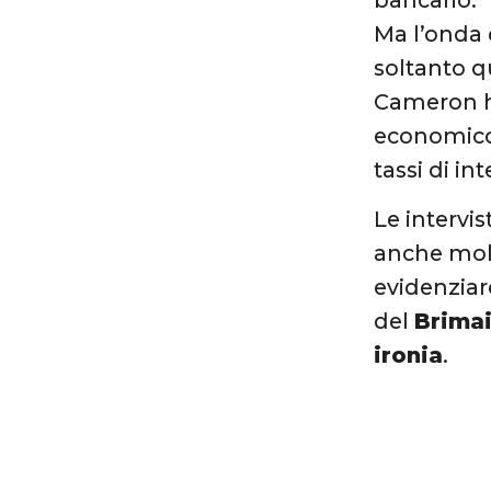
Ma l’onda 
soltanto qu
Cameron ha
economico
tassi di in
Le intervi
anche molt
evidenziare
del
Brima
ironia
.