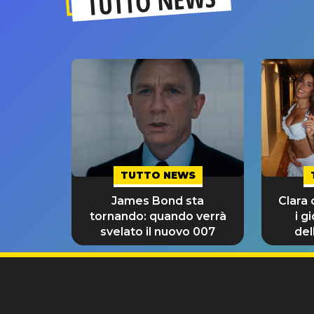
TUTTO NEWS
TUTTO NEWS
James Bond sta
Clara
tornando: quando verrà
i g
svelato il nuovo 007
del