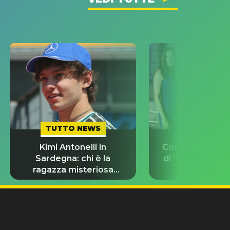
TUTTO NEWS
TUTTO NE
Kimi Antonelli in
Con chi stanno g
Sardegna: chi è la
di “Odissea”? L
ragazza misteriosa
d’amore del 
insieme a lui?