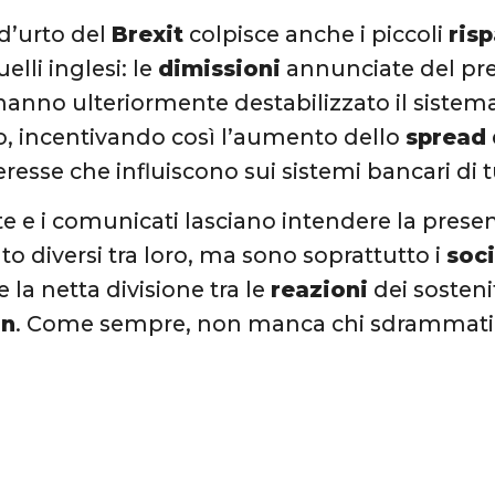
d’urto del
Brexit
colpisce anche i piccoli
ris
elli inglesi: le
dimissioni
annunciate del pre
nno ulteriormente destabilizzato il sistema 
, incentivando così l’aumento dello
spread
teresse che influiscono sui sistemi bancari di t
ste e i comunicati lasciano intendere la prese
o diversi tra loro, ma sono soprattutto i
soc
 la netta divisione tra le
reazioni
dei sosteni
in
. Come sempre, non manca chi sdrammatiz