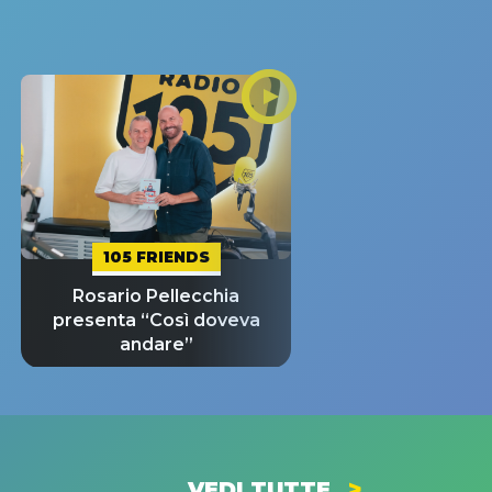
105 FRIENDS
Rosario Pellecchia
presenta “Così doveva
andare”
VEDI TUTTE