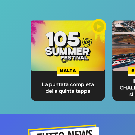
MALTA
#
La puntata completa
CHAL
della quinta tappa
si
GRA