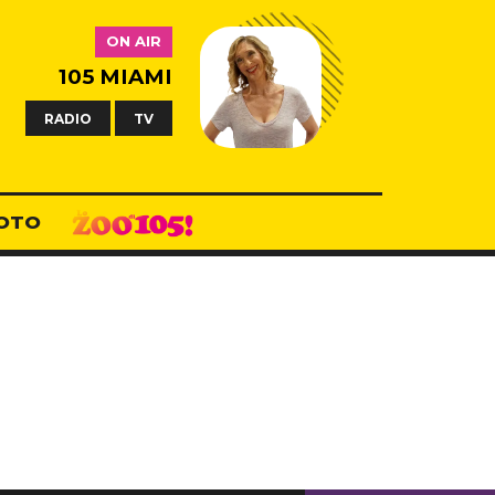
ON AIR
105 MIAMI
RADIO
TV
OTO