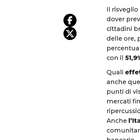
Il risvegl
dover preva
cittadini b
delle ore, 
percentual
con il
51,9
Quali
effe
anche ques
punti di v
mercati fin
ripercussio
Anche
l’It
comunitar
bancario.