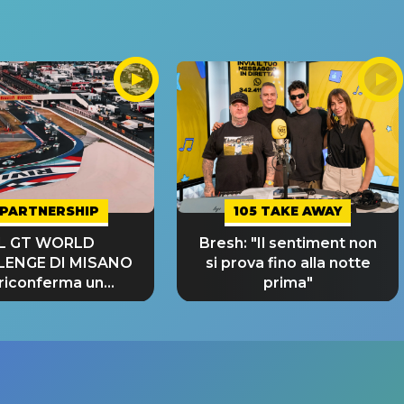
PARTNERSHIP
105 TAKE AWAY
IL GT WORLD
Bresh: "Il sentiment non
LENGE DI MISANO
si prova fino alla notte
 riconferma un
prima"
NDE SUCCESSO!