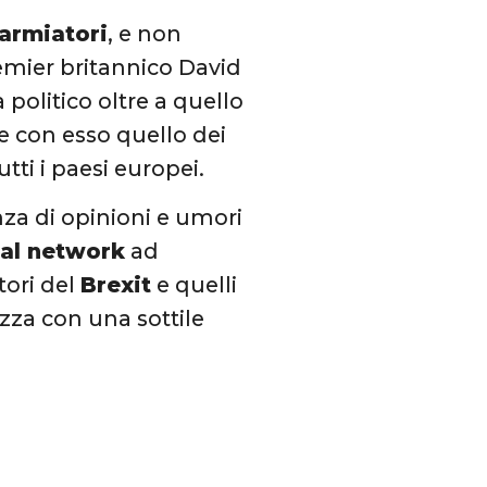
parmiatori
, e non
mier britannico David
politico oltre a quello
e con esso quello dei
utti i paesi europei.
nza di opinioni e umori
ial network
ad
tori del
Brexit
e quelli
za con una sottile