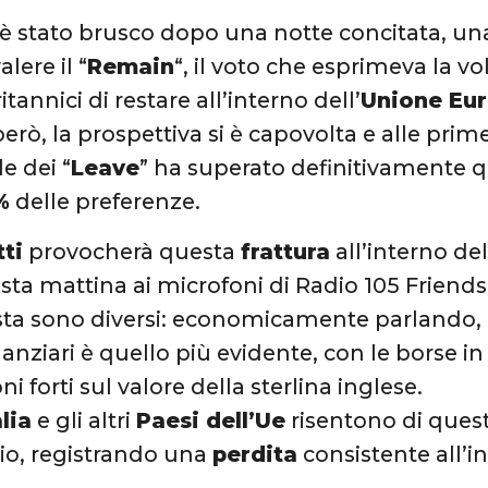
io è stato brusco dopo una notte concitata, u
lere il “
Remain
“, il voto che esprimeva la v
ritannici di restare all’interno dell’
Unione Eu
però, la prospettiva si è capovolta e alle prim
e dei “
Leave
” ha superato definitivamente q
%
delle preferenze.
tti
provocherà questa
frattura
all’interno de
ta mattina ai microfoni di Radio 105 Friends e
ista sono diversi: economicamente parlando, l
anziari è quello più evidente, con le borse in
ni forti sul valore della sterlina inglese.
alia
e gli altri
Paesi dell’Ue
risentono di ques
io, registrando una
perdita
consistente all’i