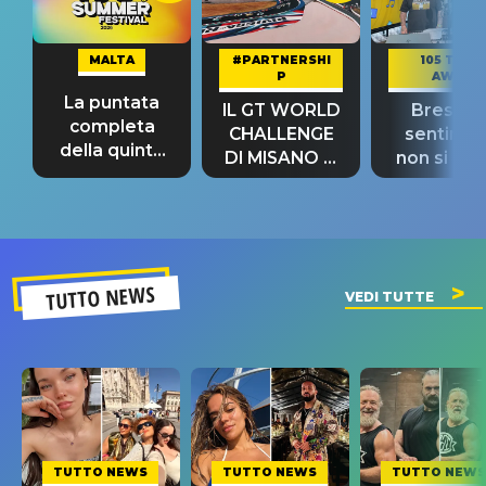
MALTA
#PARTNERSHI
105 TAKE
P
AWAY
La puntata
IL GT WORLD
Bresh: "I
completa
CHALLENGE
sentime
della quinta
DI MISANO si
non si pr
tappa
riconferma
fino alla n
un GRANDE
prima"
SUCCESSO!
TUTTO NEWS
VEDI TUTTE
TUTTO NEWS
TUTTO NEWS
TUTTO NEWS