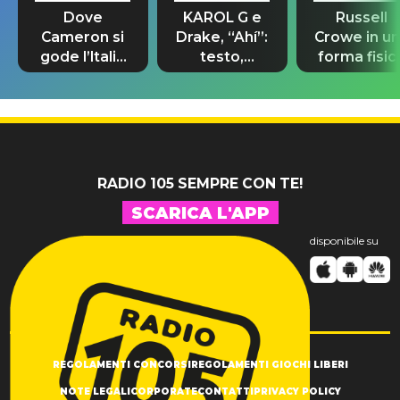
Dove
KAROL G e
Russell
Cameron si
Drake, “Ahí”:
Crowe in u
gode l’Italia
testo,
forma fisic
prima delle
traduzione e
impeccabil
nozze con
significato
per “The La
Damiano
del brano
Druid”
David
RADIO 105 SEMPRE CON TE!
SCARICA L'APP
disponibile su
REGOLAMENTI CONCORSI
REGOLAMENTI GIOCHI LIBERI
NOTE LEGALI
CORPORATE
CONTATTI
PRIVACY POLICY