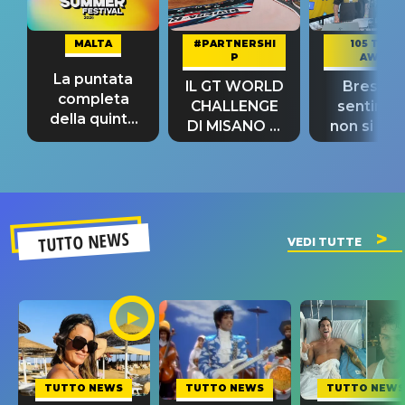
MALTA
#PARTNERSHI
105 TAKE
P
AWAY
La puntata
IL GT WORLD
Bresh: "I
completa
CHALLENGE
sentime
della quinta
DI MISANO si
non si pr
tappa
riconferma
fino alla n
un GRANDE
prima"
SUCCESSO!
TUTTO NEWS
VEDI TUTTE
TUTTO NEWS
TUTTO NEWS
TUTTO NEWS