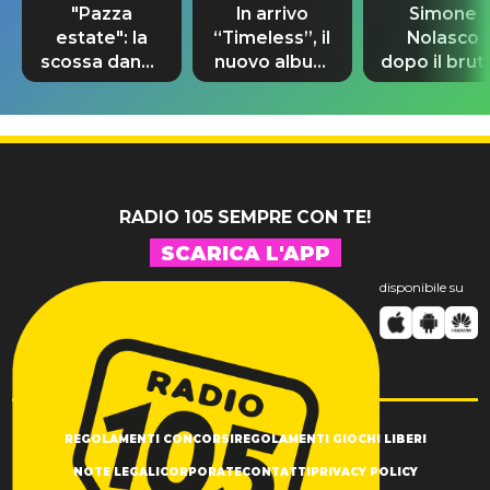
"Pazza
In arrivo
Simone
estate": la
“Timeless”, il
Nolasco
scossa dance
nuovo album
dopo il brut
di Sara
di Prince con
incidente:
Tommasi
10 brani
"Sono così
inediti
grato alla
vita"
RADIO 105 SEMPRE CON TE!
SCARICA L'APP
disponibile su
REGOLAMENTI CONCORSI
REGOLAMENTI GIOCHI LIBERI
NOTE LEGALI
CORPORATE
CONTATTI
PRIVACY POLICY