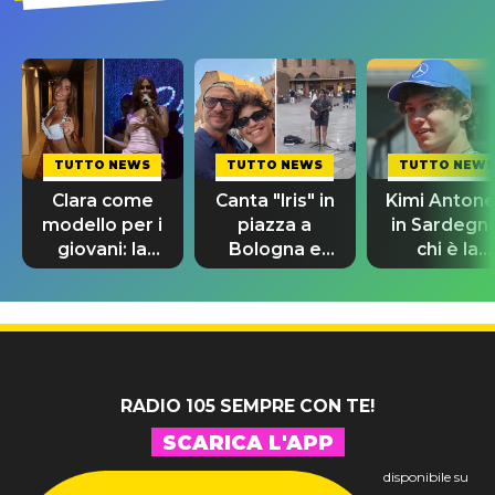
TUTTO NEWS
TUTTO NEWS
TUTTO NEWS
Clara come
Canta "Iris" in
Kimi Antonel
modello per i
piazza a
in Sardegna
giovani: la
Bologna e
chi è la
dedica
spunta Biagio
ragazza
dell'ex
Antonacci
misterios
professore
insieme a lu
RADIO 105 SEMPRE CON TE!
SCARICA L'APP
disponibile su