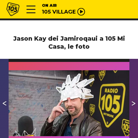
Vai al contenuto
Radio 105
ON AIR
105 VILLAGE
Jason Kay dei Jamiroqaui a 105 Mi
Casa, le foto