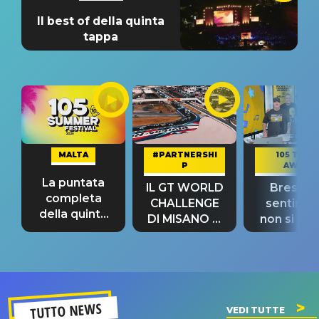
Il best of della quinta
tappa
MALTA
#PARTNERSHI
105 TAKE
P
AWAY
La puntata
IL GT WORLD
Bresh: "I
completa
CHALLENGE
sentime
della quinta
DI MISANO si
non si pr
tappa
riconferma
fino alla n
un GRANDE
prima"
SUCCESSO!
TUTTO NEWS
VEDI TUTTE