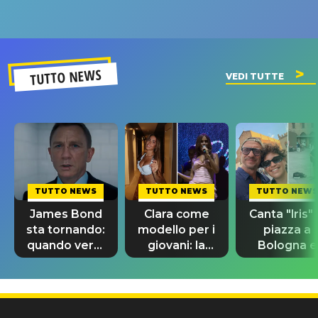
riconferma
fino alla n
un GRANDE
prima"
SUCCESSO!
TUTTO NEWS
VEDI TUTTE
TUTTO NEWS
TUTTO NEWS
TUTTO NEWS
James Bond
Clara come
Canta "Iris" 
sta tornando:
modello per i
piazza a
quando verrà
giovani: la
Bologna e
svelato il
dedica
spunta Biag
nuovo 007
dell'ex
Antonacci
professore