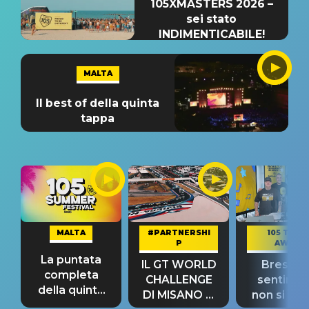
105XMASTERS 2026 –
sei stato
INDIMENTICABILE!
MALTA
Il best of della quinta
tappa
MALTA
#PARTNERSHI
105 TAKE
P
AWAY
La puntata
IL GT WORLD
Bresh: "I
completa
CHALLENGE
sentime
della quinta
DI MISANO si
non si pr
tappa