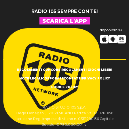
RADIO 105 SEMPRE CON TE!
SCARICA L'APP
disponibile su
REGOLAMENTI CONCORSI
REGOLAMENTI GIOCHI LIBERI
NOTE LEGALI
CORPORATE
CONTATTI
PRIVACY POLICY
COOKIE POLICY
RADIO STUDIO 105 S.p.A.
Largo Donegani, 1 20121 MILANO Partita Iva 03111280156
Iscrizione Reg. Imprese di Milano n. 03111280156 Capitale
Sociale: € 780.000,00 i.v.