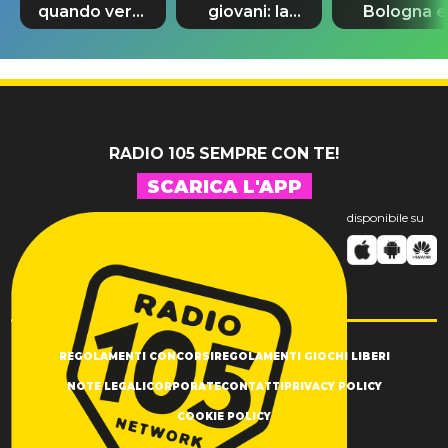
quando verrà
giovani: la
Bologna e
svelato il
dedica
spunta Biag
nuovo 007
dell'ex
Antonacci
professore
RADIO 105 SEMPRE CON TE!
SCARICA L'APP
disponibile su
REGOLAMENTI CONCORSI
REGOLAMENTI GIOCHI LIBERI
NOTE LEGALI
CORPORATE
CONTATTI
PRIVACY POLICY
COOKIE POLICY