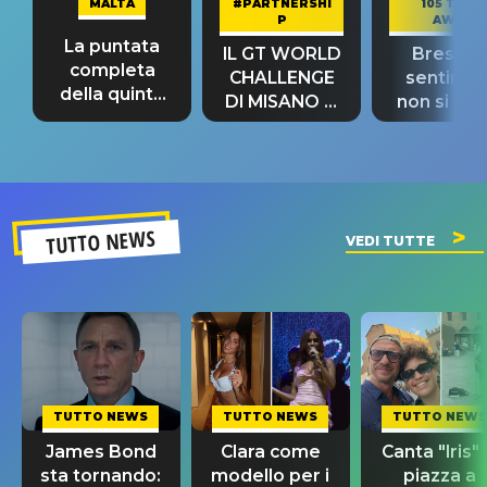
MALTA
#PARTNERSHI
105 TAKE
P
AWAY
La puntata
IL GT WORLD
Bresh: "I
completa
CHALLENGE
sentime
della quinta
DI MISANO si
non si pr
tappa
riconferma
fino alla n
un GRANDE
prima"
SUCCESSO!
TUTTO NEWS
VEDI TUTTE
TUTTO NEWS
TUTTO NEWS
TUTTO NEWS
James Bond
Clara come
Canta "Iris" 
sta tornando:
modello per i
piazza a