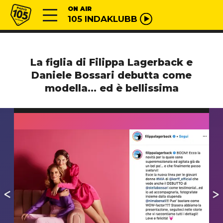
Vai al contenuto
Radio 105
ON AIR
105 INDAKLUBB
La figlia di Filippa Lagerback e
Daniele Bossari debutta come
modella… ed è bellissima