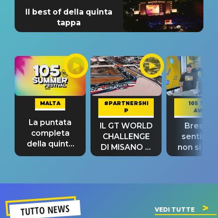
Il best of della quinta
tappa
MALTA
#PARTNERSHI
105 TAKE
P
AWAY
La puntata
IL GT WORLD
Bresh: "I
completa
CHALLENGE
sentime
della quinta
DI MISANO si
non si pr
tappa
riconferma
fino alla n
un GRANDE
prima"
SUCCESSO!
TUTTO NEWS
VEDI TUTTE