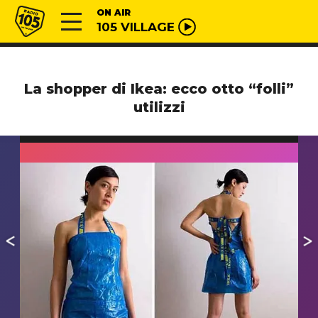
Vai al contenuto
Radio 105
ON AIR
105 VILLAGE
La shopper di Ikea: ecco otto “folli”
utilizzi