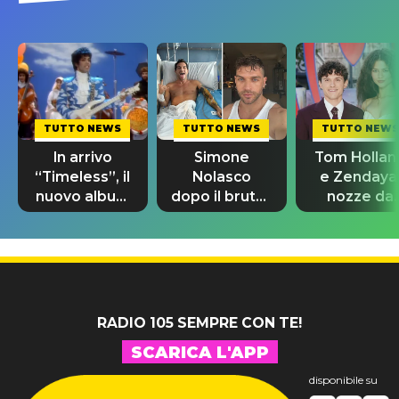
TUTTO NEWS
TUTTO NEWS
TUTTO NEWS
In arrivo
Simone
Tom Hollan
“Timeless”, il
Nolasco
e Zendaya
nuovo album
dopo il brutto
nozze da
di Prince con
incidente:
580mila
10 brani
"Sono così
sterline e
inediti
grato alla
300 invitat
vita"
RADIO 105 SEMPRE CON TE!
SCARICA L'APP
disponibile su