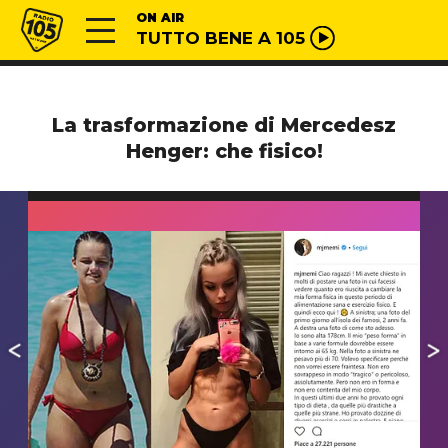
Vai al contenuto
Radio 105
ON AIR
TUTTO BENE A 105
La trasformazione di Mercedesz
Henger: che fisico!