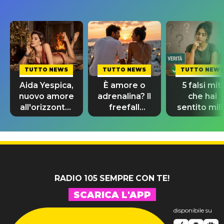
TUTTO NEWS
TUTTO NEWS
TUTTO NEWS
Aida Yespica,
È amore o
5 falsi miti
nuovo amore
adrenalina? Il
che hai
all'orizzonte:
freefall
sentito mill
al suo fianco
dating
volte e cre
c'è Giovanni
confonde
ancora
tutti
RADIO 105 SEMPRE CON TE!
SCARICA L'APP
disponibile su