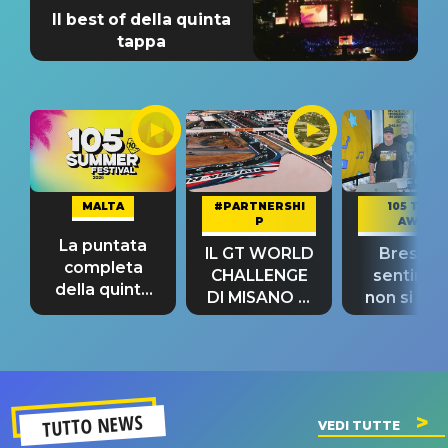
Il best of della quinta
tappa
MALTA
#PARTNERSHI
105 TAKE
P
AWAY
La puntata
IL GT WORLD
Bresh: "I
completa
CHALLENGE
sentime
della quinta
DI MISANO si
non si pr
tappa
riconferma
fino alla n
un GRANDE
prima"
SUCCESSO!
TUTTO NEWS
VEDI TUTTE