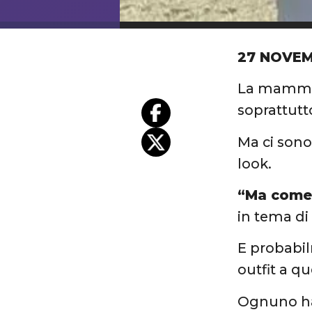
27 NOVEM
La mamma 
soprattutt
Ma ci sono
look.
“Ma come 
in tema di
E probabil
outfit a q
Ognuno ha 