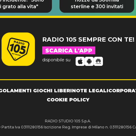
 grato alla vita"
sterline e 300 invitati
RADIO 105 SEMPRE CON TE!
SCARICA L'APP
disponibile su
GOLAMENTI GIOCHI LIBERI
NOTE LEGALI
CORPORA
COOKIE POLICY
RADIO STUDIO 105 S.p.A.
artita Iva 03111280156 Iscrizione Reg. Imprese di Milano n. 03111280156 Ca