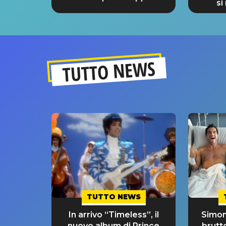
si
GRA
TUTTO NEWS
TUTTO NEWS
In arrivo “Timeless”, il
Simon
nuovo album di Prince
brutt