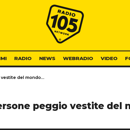
Radio 105
MI
RADIO
NEWS
WEBRADIO
VIDEO
F
 vestite del mondo…
ersone peggio vestite de