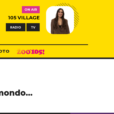
ON AIR
105 VILLAGE
RADIO
TV
OTO
l mondo…