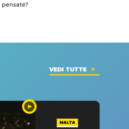
e pensate?
VEDI TUTTE
MALTA