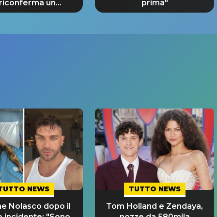
 riconferma un
prima"
NDE SUCCESSO!
TUTTO NEWS
TUTTO NEWS
e Nolasco dopo il
Tom Holland e Zendaya,
o incidente: "Sono
nozze da 580mila