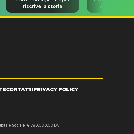
riscrive la storia
con Damiano 
TE
CONTATTI
PRIVACY POLICY
pitale Sociale: € 780.000,00 i.v.