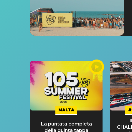
MALTA
#
La puntata completa
CHAL
della quinta tappa