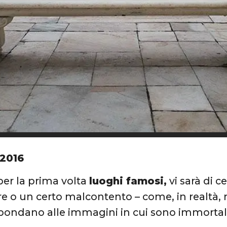
 2016
per la prima volta
luoghi famosi,
vi sarà di c
e o un certo malcontento – come, in realtà, m
pondano alle immagini in cui sono immortala