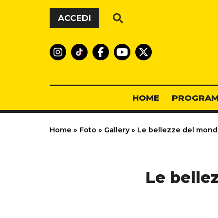
Vai al contenuto
ACCEDI
HOME
PROGRAM
Home
»
Foto
»
Gallery
»
Le bellezze del mondo
Le belle