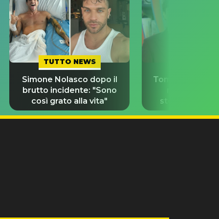
TUTTO NEWS
TUTTO NE
Simone Nolasco dopo il
Tom Holland e 
brutto incidente: "Sono
nozze da 58
così grato alla vita"
sterline e 300 i