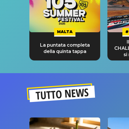
MALTA
#
La puntata completa
CHAL
della quinta tappa
si
GRA
TUTTO NEWS