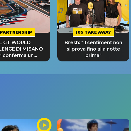
PARTNERSHIP
105 TAKE AWAY
IL GT WORLD
Bresh: "Il sentiment non
LENGE DI MISANO
si prova fino alla notte
 riconferma un
prima"
NDE SUCCESSO!