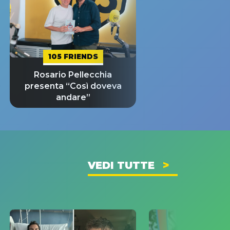
105 FRIENDS
Rosario Pellecchia
presenta “Così doveva
andare”
VEDI TUTTE