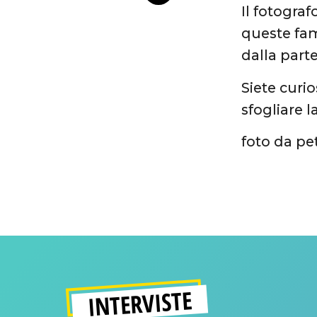
Il fotogra
queste fam
dalla parte
Siete curio
sfogliare l
foto da pe
INTERVISTE