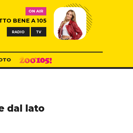
ON AIR
TTO BENE A 105
RADIO
TV
OTO
 dal lato