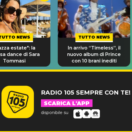
TUTTO NEWS
TUTTO NEWS
zza estate": la
In arrivo “Timeless”, il
sa dance di Sara
nuovo album di Prince
Tommasi
con 10 brani inediti
RADIO 105 SEMPRE CON TE!
SCARICA L'APP
disponibile su