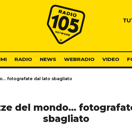
Radio 105
TU
MI
RADIO
NEWS
WEBRADIO
VIDEO
F
… fotografate dal lato sbagliato
zze del mondo… fotografate
sbagliato