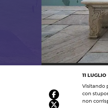
11 LUGLIO
Visitando 
con stupor
non corris