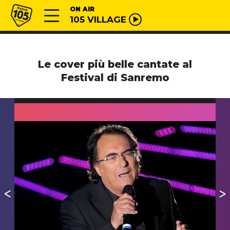
Vai al contenuto
Radio 105
ON AIR
105 VILLAGE
Le cover più belle cantate al
Festival di Sanremo