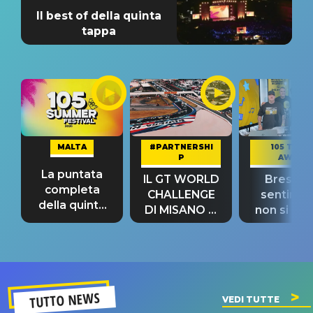
Il best of della quinta
tappa
MALTA
#PARTNERSHI
105 TAKE
P
AWAY
La puntata
IL GT WORLD
Bresh: "I
completa
CHALLENGE
sentime
della quinta
DI MISANO si
non si pr
tappa
riconferma
fino alla n
un GRANDE
prima"
SUCCESSO!
TUTTO NEWS
VEDI TUTTE