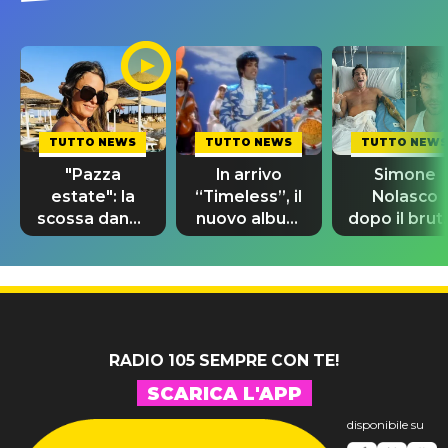
TUTTO NEWS
TUTTO NEWS
TUTTO NEWS
"Pazza
In arrivo
Simone
estate": la
“Timeless”, il
Nolasco
scossa dance
nuovo album
dopo il brut
di Sara
di Prince con
incidente:
Tommasi
10 brani
"Sono così
inediti
grato alla
vita"
RADIO 105 SEMPRE CON TE!
SCARICA L'APP
disponibile su