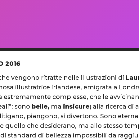
O 2016
he vengono ritratte nelle illustrazioni di
Lau
osa illustratrice irlandese, emigrata a Londr
à estremamente complesse, che le avvicinan
eali”: sono
belle,
ma
insicure;
alla ricerca di
litigano, piangono, si divertono. Sono etern
re quello che desiderano, ma allo stesso temp
o di standard di bellezza impossibili da raggi