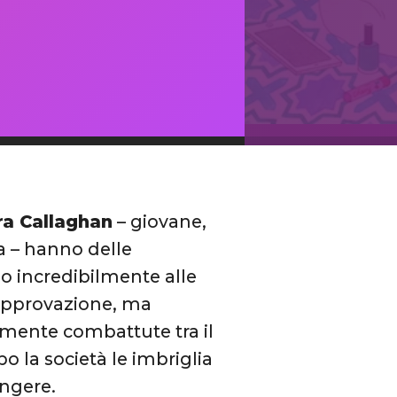
ra Callaghan
– giovane,
a – hanno delle
o incredibilmente alle
 approvazione, ma
amente combattute tra il
o la società le imbriglia
ungere.