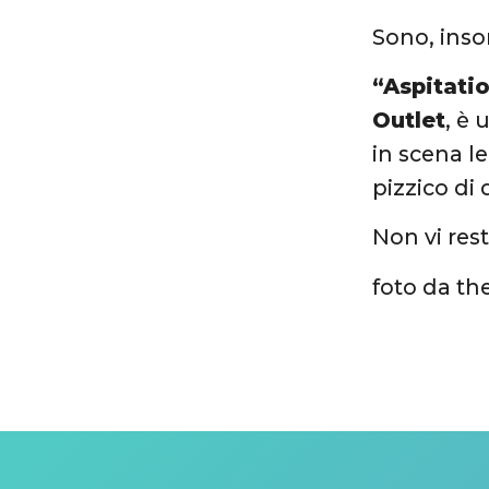
Sono, inso
“Aspitatio
Outlet
, è 
in scena l
pizzico di 
Non vi rest
foto da th