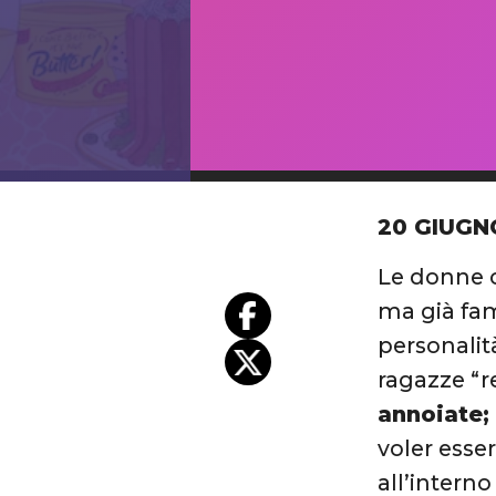
20 GIUGN
Le donne c
ma già fam
personalit
ragazze “r
annoiate;
voler esse
all’intern