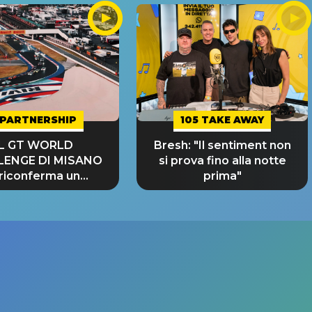
PARTNERSHIP
105 TAKE AWAY
IL GT WORLD
Bresh: "Il sentiment non
LENGE DI MISANO
si prova fino alla notte
 riconferma un
prima"
NDE SUCCESSO!