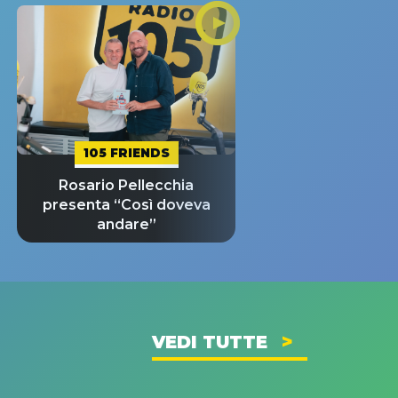
105 FRIENDS
Rosario Pellecchia
presenta “Così doveva
andare”
VEDI TUTTE