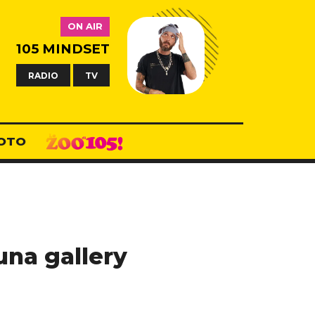
ON AIR
105 MINDSET
RADIO
TV
OTO
una gallery