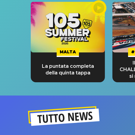
MALTA
#
La puntata completa
CHAL
della quinta tappa
si
GRA
TUTTO NEWS