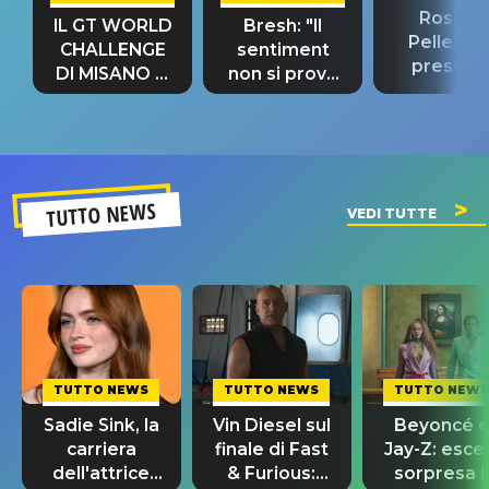
Rosario
IL GT WORLD
Bresh: "Il
Pellecch
CHALLENGE
sentiment
present
DI MISANO si
non si prova
“Così dov
riconferma
fino alla notte
andare
un GRANDE
prima"
SUCCESSO!
TUTTO NEWS
VEDI TUTTE
TUTTO NEWS
TUTTO NEWS
TUTTO NEWS
Sadie Sink, la
Vin Diesel sul
Beyoncé 
carriera
finale di Fast
Jay-Z: esce
dell'attrice
& Furious:
sorpresa il