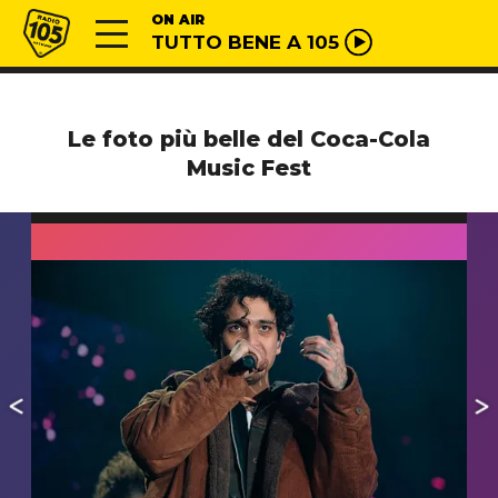
Vai al contenuto
Radio 105
ON AIR
TUTTO BENE A 105
Le foto più belle del Coca-Cola
Music Fest