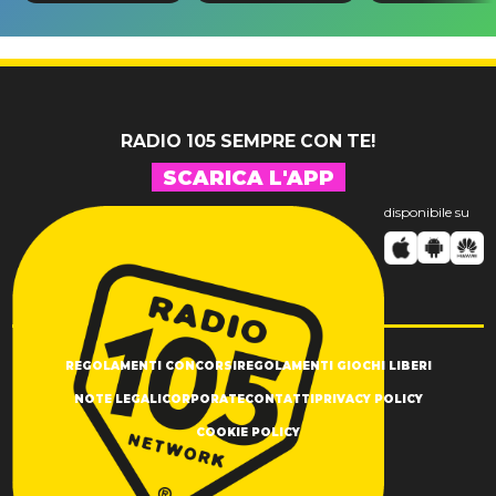
da Stranger
“Sto ancora
remix di
Things a
piangendo”
“Morning
Spider-Man
Dew (Donk)
RADIO 105 SEMPRE CON TE!
SCARICA L'APP
disponibile su
REGOLAMENTI CONCORSI
REGOLAMENTI GIOCHI LIBERI
NOTE LEGALI
CORPORATE
CONTATTI
PRIVACY POLICY
COOKIE POLICY